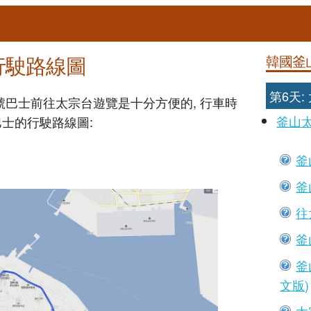
行駛路線圖
韓國釜
第6天
0號巴士前往太宗台遊覽是十分方便的, 行車時
釜山
巴士的行駛路線圖:
釜
釜
往
釜
釜
文版)