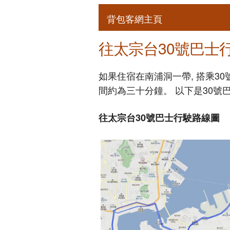
背包客網主頁
往太宗台30號巴士
如果住宿在南浦洞一帶, 搭乘3
間約為三十分鐘。 以下是30號
往太宗台30號巴士行駛路線圖