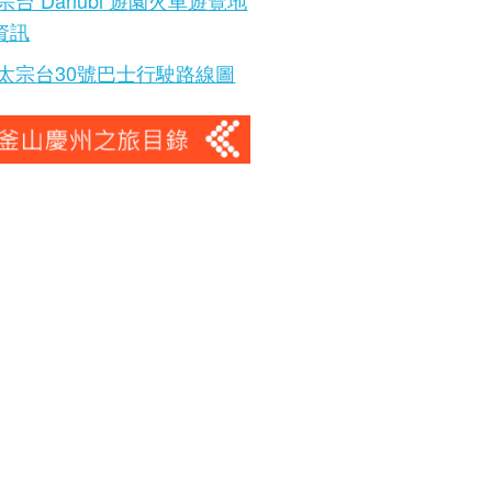
宗台 Danubi 遊園火車遊覽地
資訊
太宗台30號巴士行駛路線圖