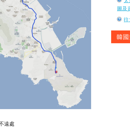
太
圖及
往
不遠處