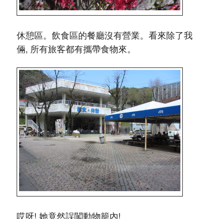
休憩區。飲食區的餐廳沒有營業。看來除了我
倆, 所有旅客都有攜帶食物來。
哎呀! 她竟然誤闖動物籠內!