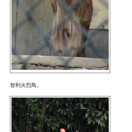
智利火烈鳥。