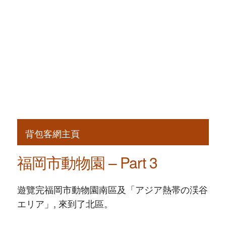
背包客網主頁
福岡市動物園 – Part 3
遊覽完福岡市動物園南區及「アジア熱帯の渓谷
エリア」, 來到了北區。