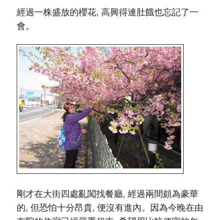
經過一株盛放的櫻花, 高興得連肚餓也忘記了一
會。
剛才在大街四處亂闖找餐廳, 經過兩間頗為豪華
的, 但恐怕十分昂貴, 便沒有進內。因為今晚在由