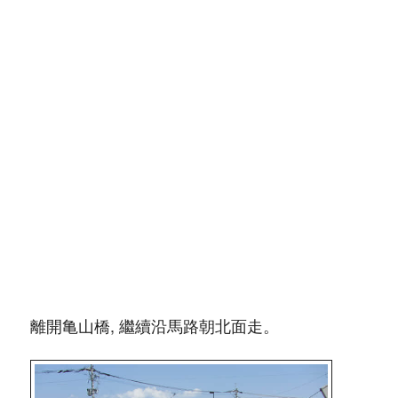
離開亀山橋, 繼續沿馬路朝北面走。