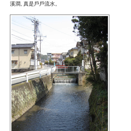
溪澗, 真是戶戶流水。