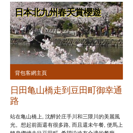
日本北九州春天賞櫻遊
背包客網主頁
日田亀山橋走到豆田町御幸通
路
站在亀山橋上, 沈醉於庄手川和三隈川的美麗風
光。想起前面還有很多路, 而且還未午餐, 便馬上
轉身繼續走往豆田町, 希望沿途有合適的餐廳。