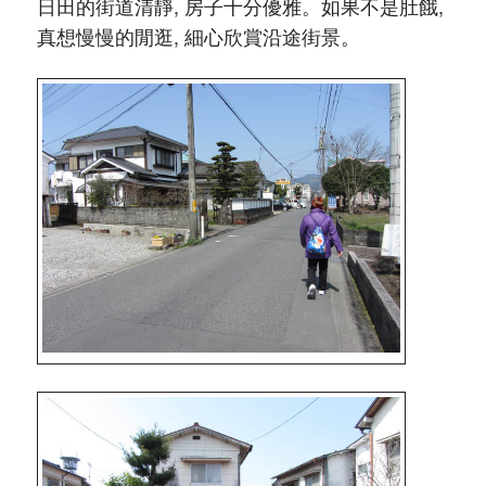
日田的街道清靜, 房子十分優雅。如果不是肚餓,
真想慢慢的閒逛, 細心欣賞沿途街景。