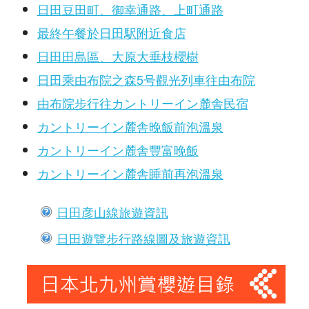
日田豆田町、御幸通路、上町通路
最終午餐於日田駅附近食店
日田田島區、大原大垂枝櫻樹
日田乘由布院之森5号觀光列車往由布院
由布院步行往カントリーイン麓舎民宿
カントリーイン麓舎晚飯前泡溫泉
カントリーイン麓舎豐富晚飯
カントリーイン麓舎睡前再泡溫泉
日田彦山線旅遊資訊
日田遊覽步行路線圖及旅遊資訊