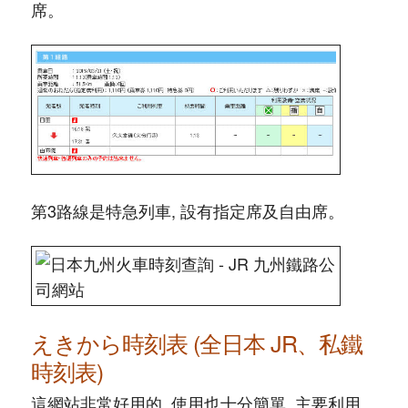
席。
第3路線是特急列車, 設有指定席及自由席。
えきから時刻表 (全日本 JR、私鐵
時刻表)
這網站非常好用的, 使用也十分簡單, 主要利用