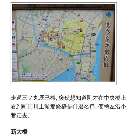
走過三ノ丸辰巳櫓, 突然想知道剛才在中央橋上
看到町田川上游那條橋是什麼名稱, 便轉左沿小
巷走去。
新大橋