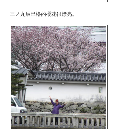
三ノ丸辰巳櫓的櫻花很漂亮。