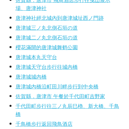
場、唐津神社
唐津神社經北城內到唐津城址西ノ門跡
唐津城三ノ丸北側石垣の道
唐津城二ノ丸北側石垣の道
櫻花滿開的唐津城舞鹤公園
唐津城本丸天守台
唐津城天守台步行往城內橋
唐津城城內橋
唐津城內橋沿町田川畔步行到中央橋
佐賀縣．唐津市 午餐於千代田町吉野家
千代田町步行往三ノ丸辰巳櫓、新大橋、千鳥
橋
千鳥橋步行返回飛鳥酒店