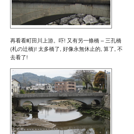
再看看町田川上游。吓! 又有另一條橋 – 三孔橋
(札の辻橋)! 太多橋了, 好像永無休止的, 算了, 不
去看了!