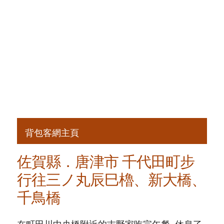
背包客網主頁
佐賀縣．唐津市 千代田町步
行往三ノ丸辰巳櫓、新大橋、
千鳥橋
在町田川中央橋附近的吉野家吃完午餐, 休息了