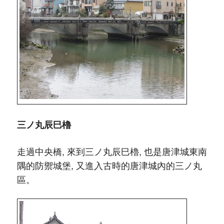
三ノ丸辰巳櫓
走過中央橋, 來到三ノ丸辰巳櫓, 也是唐津城東南
隅的防禦城堡, 又進入古時的唐津城內的三ノ丸
區。