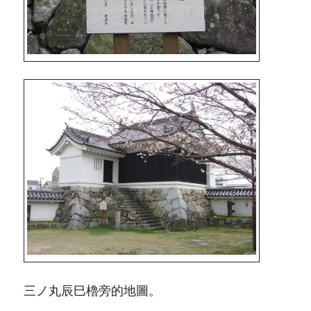
三ノ丸辰巳櫓旁的地圖。