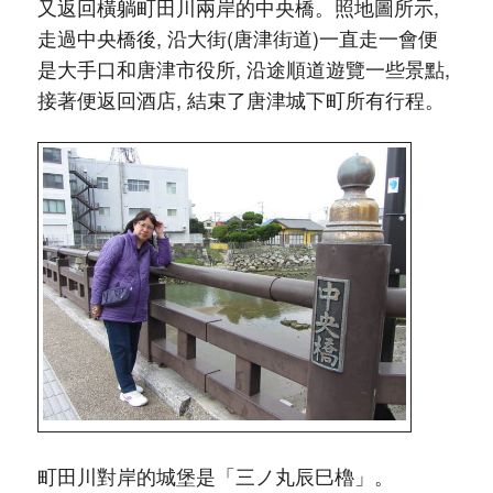
又返回橫躺町田川兩岸的中央橋。照地圖所示,
走過中央橋後, 沿大街(唐津街道)一直走一會便
是大手口和唐津市役所, 沿途順道遊覽一些景點,
接著便返回酒店, 結束了唐津城下町所有行程。
町田川對岸的城堡是「三ノ丸辰巳櫓」。