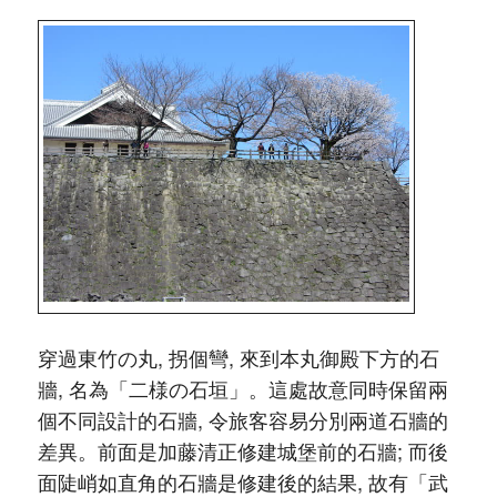
穿過東竹の丸, 拐個彎, 來到本丸御殿下方的石
牆, 名為「二様の石垣」。這處故意同時保留兩
個不同設計的石牆, 令旅客容易分別兩道石牆的
差異。前面是加藤清正修建城堡前的石牆; 而後
面陡峭如直角的石牆是修建後的結果, 故有「武