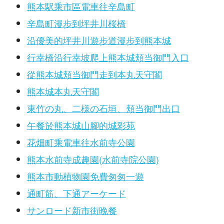
熊本駅乘市區電車往辛島町
辛島町漫步到坪井川桜橋
沿優美的坪井川遊步道漫步到熊本城
行幸橋沿行幸坡爬上熊本城頬当御門入口
從熊本城頬当御門走到本丸天守閣
熊本城本丸天守閣
東竹の丸、二様の石垣、頬当御門出口
午餐於熊本城山腳的城彩苑
花畑町乘電車往水前寺公園
熊本水前寺成趣園(水前寺院公園)
熊本市動植物園免費匆匆一遊
通町筋、下通アーケード
サンロード新市街晚餐