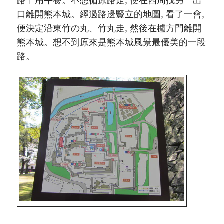
口離開熊本城。經過路邊豎立的地圖, 看了一會,
便決定沿東竹の丸、竹丸走, 然後在櫨方門離開
熊本城。想不到原來是熊本城風景最優美的一段
路。