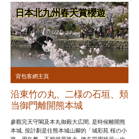
日本北九州春天賞櫻遊
背包客網主頁
沿東竹の丸、二様の石垣、頬
当御門離開熊本城
參觀完天守閣及本丸御殿大広間, 是時候離開熊
本城, 按計劃是往熊本城山腳的「城彩苑 桜の小
路」用午餐。不想循原路走, 便在四周找另一出