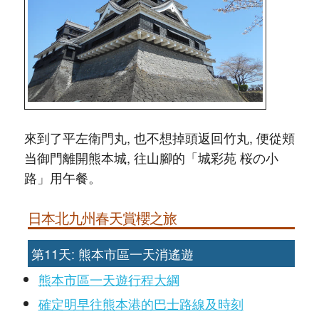
來到了平左衛門丸, 也不想掉頭返回竹丸, 便從頬
当御門離開熊本城, 往山腳的「城彩苑 桜の小
路」用午餐。
日本北九州春天賞櫻之旅
第11天: 熊本市區一天消遙遊
熊本市區一天遊行程大綱
確定明早往熊本港的巴士路線及時刻