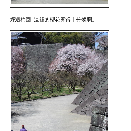
經過梅園, 這裡的櫻花開得十分燦爛。