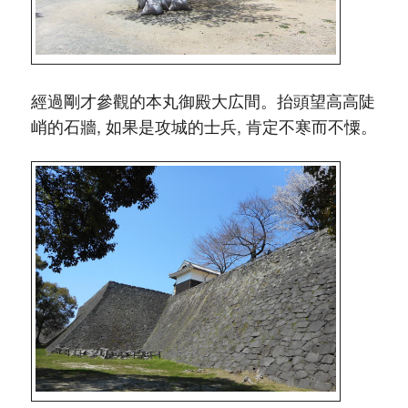
經過剛才參觀的本丸御殿大広間。抬頭望高高陡
峭的石牆, 如果是攻城的士兵, 肯定不寒而不憟。