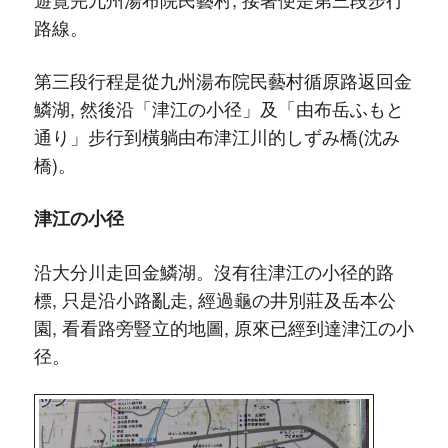
路線。
第三段行程是從九州湯布院民藝村循原路返回金
鱗湖, 然後沿「津江の小径」及「由布岳ふもと
通り」步行到橫躺由布津江川的しずみ橋(沈み
橋)。
津江の小径
沿大分川走回金鱗湖。沒有往津江の小径的路
標, 只是沿小路亂走, 經過龜の井別莊及岳本公
園, 看看路旁
豎立的
地圖, 原來已經到達津江の小
径。