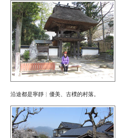
沿途都是寧靜︴優美、古樸的村落。