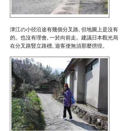
津江の小径沿途有幾個分叉路, 但地圖上是沒有
的。也沒有理會, 一於向前走。建議日本觀光局
在分叉路
豎立
路標, 遊客便無須那麼徬徨。