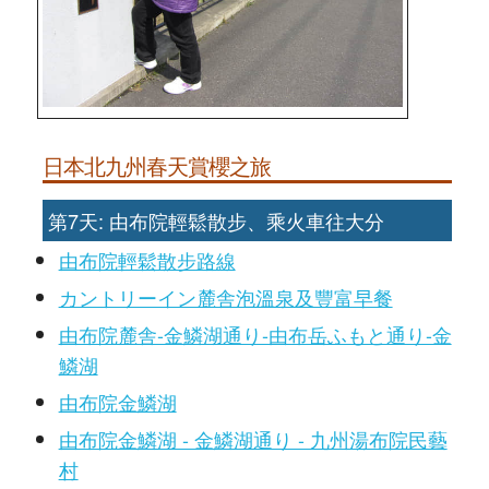
日本北九州春天賞櫻之旅
第7天: 由布院輕鬆散步、乘火車往大分
由布院輕鬆散步路線
カントリーイン麓舎泡溫泉及豐富早餐
由布院麓舎-金鱗湖通り-由布岳ふもと通り-金
鱗湖
由布院金鱗湖
由布院金鱗湖 - 金鱗湖通り - 九州湯布院民藝
村