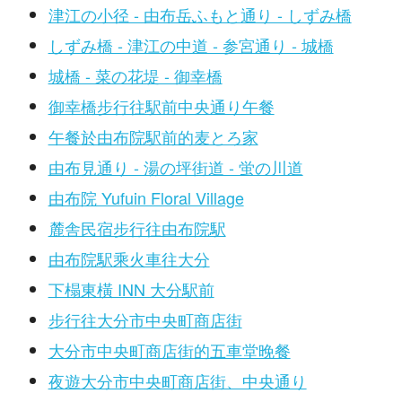
津江の小径 - 由布岳ふもと通り - しずみ橋
しずみ橋 - 津江の中道 - 参宮通り - 城橋
城橋 - 菜の花堤 - 御幸橋
御幸橋步行往駅前中央通り午餐
午餐於由布院駅前的麦とろ家
由布見通り - 湯の坪街道 - 蛍の川道
由布院 Yufuin Floral Village
麓舎民宿步行往由布院駅
由布院駅乘火車往大分
下榻東橫 INN 大分駅前
步行往大分市中央町商店街
大分市中央町商店街的五車堂晚餐
夜遊大分市中央町商店街、中央通り