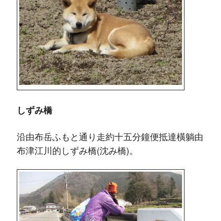
しずみ橋
沿由布岳ふもと通り走約十五分鐘便抵達橫躺由
布津江川的しずみ橋(沈み橋)。