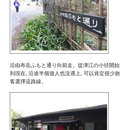
沿由布岳ふもと通り向前走。從津江の小径開始
到現在, 沿途半個遊人也沒遇上, 可以肯定很少旅
客選擇這路線。