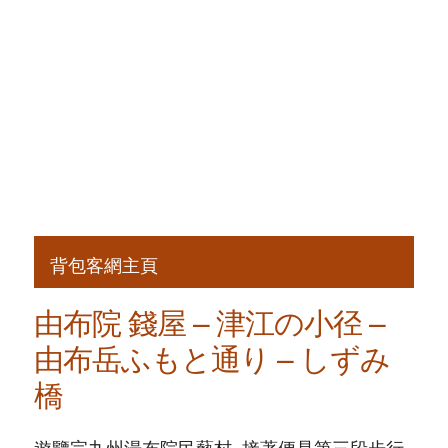
背包客網主頁
由布院 錢屋 – 津江の小径 –
由布岳ふもと通り – しずみ
橋
遊覽完九州湯布院民藝村, 接著便是第三段步行