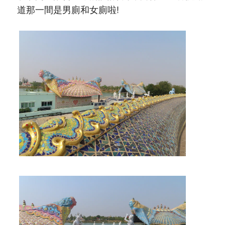
道那一間是男廁和女廁啦!