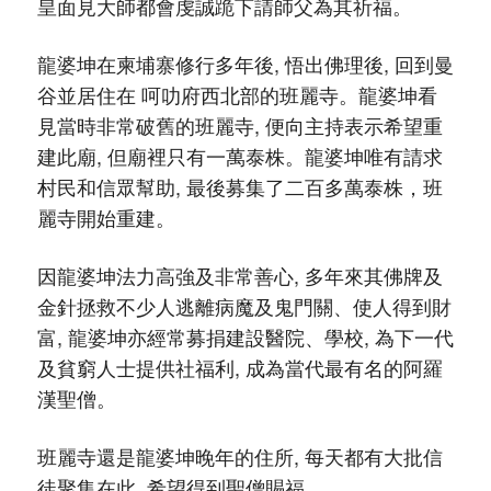
皇面見大師都會虔誠跪下請師父為其祈福。
龍婆坤在柬埔寨修行多年後, 悟出佛理後, 回到曼
谷並居住在 呵叻府西北部的班麗寺。龍婆坤看
見當時非常破舊的班麗寺, 便向主持表示希望重
建此廟, 但廟裡只有一萬泰株。龍婆坤唯有請求
村民和信眾幫助, 最後募集了二百多萬泰株，班
麗寺開始重建。
因龍婆坤法力高強及非常善心, 多年來其佛牌及
金針拯救不少人逃離病魔及鬼門關、使人得到財
富, 龍婆坤亦經常募捐建設醫院、學校, 為下一代
及貧窮人士提供社福利, 成為當代最有名的阿羅
漢聖僧。
班麗寺還是龍婆坤晚年的住所, 每天都有大批信
徒聚集在此, 希望得到聖僧賜福。