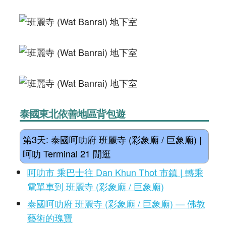
泰國東北依善地區背包遊
第3天: 泰國呵叻府 班麗寺 (彩象廟 / 巨象廟) |
呵叻 Terminal 21 閒逛
呵叻市 乘巴士往 Dan Khun Thot 市鎮 | 轉乘
電單車到 班麗寺 (彩象廟 / 巨象廟)
泰國呵叻府 班麗寺 (彩象廟 / 巨象廟) — 佛教
藝術的瑰寶