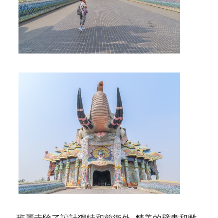
班麗寺除了設計獨特和前衛外, 精美的壁畫和雕