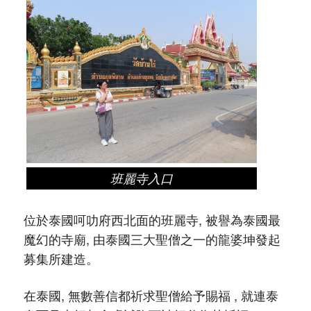
班麗寺入口
位於泰國呵叻府西北面的班麗寺, 被譽為泰國最
魔幻的寺廟, 由泰國三大聖僧之一的龍婆坤發起
募集所建造。
在泰國, 無數善信都祈求聖僧給予賜福 , 就連泰