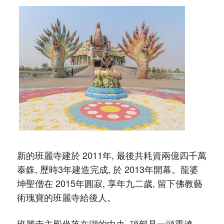
新的班麗寺建於 2011年, 最後共耗資兩億四千萬
泰銖, 歷時3年建造完成, 於 2013年開幕。龍婆
坤聖僧在 2015年​圓寂, 享年九二歲, 留下佛教藝
術瑰寶的班麗寺給後人。
班麗寺主殿坐落在湖的中央, 頂部是一頭重達