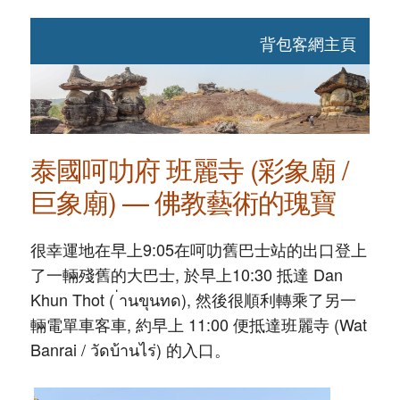
背包客網主頁
泰國呵叻府 班麗寺 (彩象廟 /
巨象廟) — 佛教藝術的瑰寶
很幸運地在早上9:05在呵叻舊巴士站的出口登上
了一輛殘舊的大巴士, 於早上10:30 抵達 Dan
Khun Thot ( ่านขุนทด), 然後很順利轉乘了另一
輛電單車客車, 約早上 11:00 便抵達班麗寺 (Wat
Banrai / วัดบ้านไร่) 的入口。