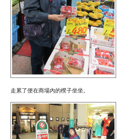
走累了便在商場內的櫈子坐坐。