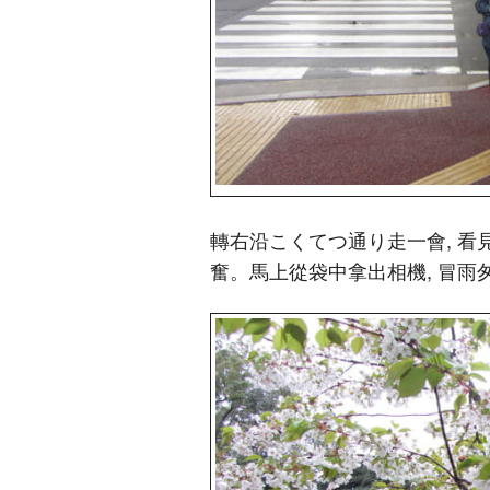
轉右沿こくてつ通り走一會, 看
奮。馬上從袋中拿出相機, 冒雨