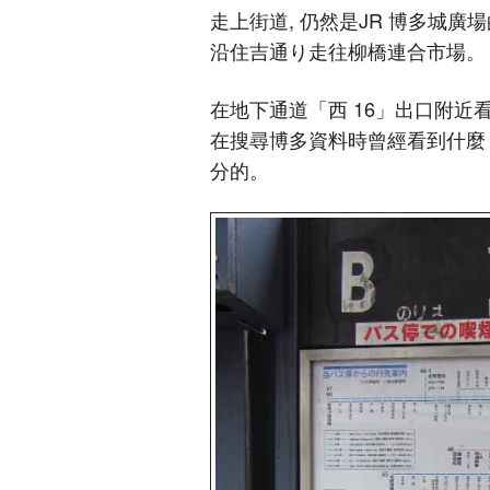
走上街道, 仍然是JR 博多城廣
沿住吉通り走往柳橋連合市場。
在地下通道「西 16」出口附近看到
在搜尋博多資料時曾經看到什麼 
分的。