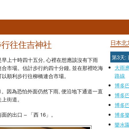
步行往住吉神社
日本北
第3天
是早上十時四十五分, 心裡在想應該沒有下雨
大雨應
連合市場。估計步行約四十分鐘, 並在那裡吃海
路線
 可以順利步行往柳橋連合市場。
博多巴士
1。因為恐怕外面仍然下雨, 便沿地下通道一直
博多巴士
走上街道。
博多
的出口 – 「西 16」。
博多
樂水