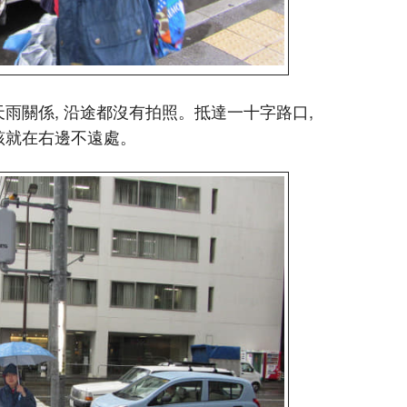
天雨關係, 沿途都沒有拍照。抵達一十字路口,
該就在右邊不遠處。