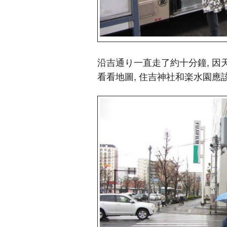
沿吉通り一直走了約十分鐘, 因
看看地圖, 住吉神社和楽水園應