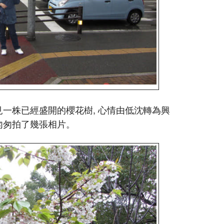
見一株已經盛開的櫻花樹, 心情由低沈轉為興
匆匆拍了幾張相片。