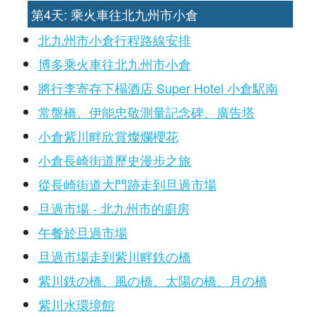
第4天: 乘火車往北九州市小倉
北九州市小倉行程路線安排
博多乘火車往北九州市小倉
將行李寄存下榻酒店 Super Hotel 小倉駅南
常盤橋、伊能忠敬測量記念碑、廣告塔
小倉紫川畔欣賞燦爛櫻花
小倉長崎街道歷史漫步之旅
從長崎街道大門跡走到旦過市場
旦過市場 - 北九州市的廚房
午餐於旦過市場
旦過市場走到紫川畔鉄の橋
紫川鉄の橋、風の橋、太陽の橋、月の橋
紫川水環境館