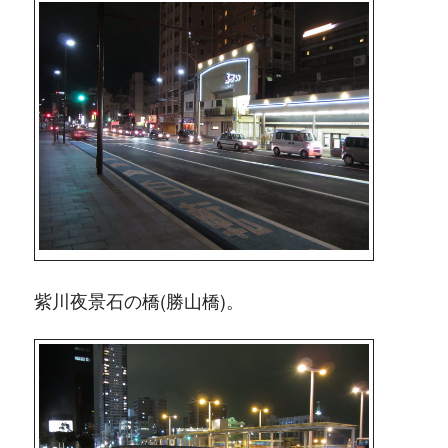
紫川夜景石の橋(勝山橋)。