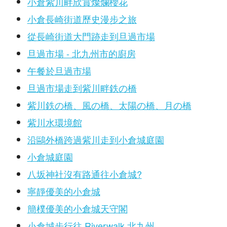
小倉紫川畔欣賞燦爛櫻花
小倉長崎街道歷史漫步之旅
從長崎街道大門跡走到旦過市場
旦過市場 - 北九州市的廚房
午餐於旦過市場
旦過市場走到紫川畔鉄の橋
紫川鉄の橋、風の橋、太陽の橋、月の橋
紫川水環境館
沿鷗外橋跨過紫川走到小倉城庭園
小倉城庭園
八坂神社沒有路通往小倉城?
寧靜優美的小倉城
簡樸優美的小倉城天守閣
小倉城步行往 Riverwalk 北九州