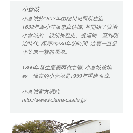
小倉城
小倉城於1602年由細川忠興所建造。
1632年為小笠原忠真佔據, 並開始了管治
小倉城的一段頗長歷史。從這時一直到明
治時代, 經歷約230年的時間, 這裏一直是
小笠原一族的居城。
1866年發生慶應丙寅之變, 小倉城被燒
毀。現在的小倉城是1959年重建而成。
小倉城官方網站:
http://www.kokura-castle.jp/