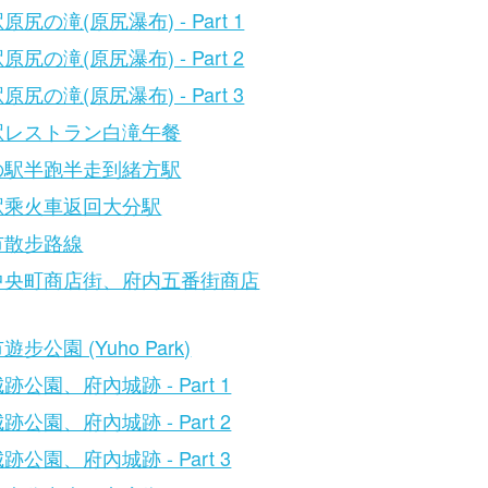
原尻の滝(原尻瀑布) - Part 1
原尻の滝(原尻瀑布) - Part 2
原尻の滝(原尻瀑布) - Part 3
駅レストラン白滝午餐
の駅半跑半走到緒方駅
駅乘火車返回大分駅
市散步路線
中央町商店街、府内五番街商店
步公園 (Yuho Park)
跡公園、府內城跡 - Part 1
跡公園、府內城跡 - Part 2
跡公園、府內城跡 - Part 3