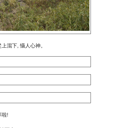
上瀉下, 懾人心神。
啦!