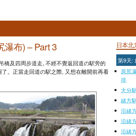
) – Part 3
日本北
第9天
吊橋及四周步道走, 不經不覺返回道の駅旁的
原尻
圈了。正當走回道の駅之際, 又想在離開前再看
排
大分
緒方
沿緒方
沿緒方
沿緒方