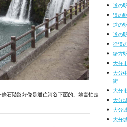
道の駅
道の駅
道の駅
道の
從道
緒方
大分
大分
街
大分市遊
有一條石階路好像是通往河谷下面的。她害怕走
大分城
大分城
大分城