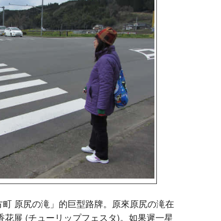
方町 原尻の滝」的巨型路牌。原來原尻の滝在
香花展 (チューリップフェスタ)。如果遲一星