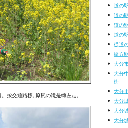
道の駅
道の駅
道の駅
道の
從道
緒方
大分
大分
街
大分市遊
口。按交通路標, 原尻の滝是轉左走。
大分城
大分城
大分城