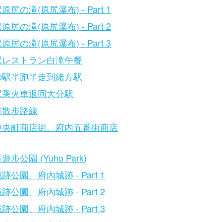
原尻の滝(原尻瀑布) - Part 1
原尻の滝(原尻瀑布) - Part 2
原尻の滝(原尻瀑布) - Part 3
駅レストラン白滝午餐
の駅半跑半走到緒方駅
駅乘火車返回大分駅
市散步路線
中央町商店街、府内五番街商店
步公園 (Yuho Park)
跡公園、府內城跡 - Part 1
跡公園、府內城跡 - Part 2
跡公園、府內城跡 - Part 3