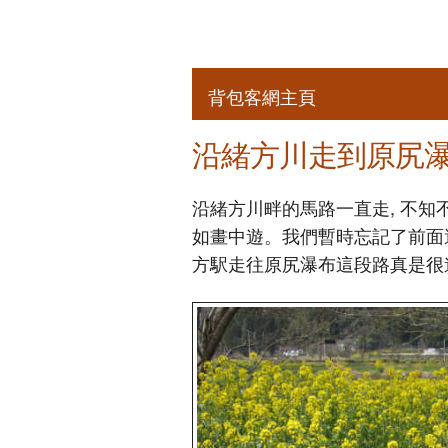
背包客網主頁
沿緒方川走到原尻瀑布 –
沿緒方川畔的馬路一直走, 不知
如畫中遊。我們暫時忘記了前面
方駅走往原尻瀑布這段路真是很遙