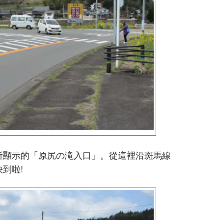
上所顯示的「原尻の滝入口」。從這裡沿斑馬線
到啦!