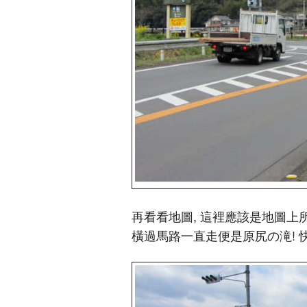
再看看地圖, 這裡應該是地圖
橫過馬路一直走便是原尻の滝! 快