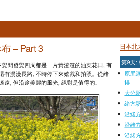
 Part 3
日本北
第9天
不覺間發覺四周都是一片黃澄澄的油菜花田, 有
原尻
還有漫漫長路, 不時停下來嬉戲和拍照。從緒
排
遠, 但沿途美麗的風光, 絕對是值得的。
大分
緒方
沿緒方
沿緒方
沿緒方