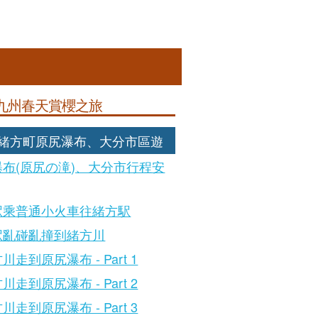
九州春天賞櫻之旅
: 緒方町原尻瀑布、大分市區遊
瀑布(原尻の滝)、大分市行程安
駅乘普通小火車往緒方駅
駅亂碰亂撞到緒方川
川走到原尻瀑布 - Part 1
川走到原尻瀑布 - Part 2
川走到原尻瀑布 - Part 3