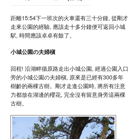
距離15:54下一班次的火車還有三十分鐘, 從剛才
走來公園的經驗, 應該走十多分鐘便可返回小城
駅, 時間應該卓卓有餘了。
小城公園の夫婦槇
回程! 沿湖畔循原路走出小城公園, 經過公園入口
旁的小城公園の夫婦槇, 原來是已經有300多年
樹齡的兩棵古樹。剛才走進公園時, 將所有注意
力都放在湖邊的櫻花, 完全沒有留意身旁這兩棵
古樹。