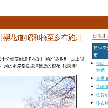
川櫻花道(昭和橋至多布施川
日本北
第14天:
市
約二十分鐘便到達多布施川畔的昭和橋。走上昭
長崎 
, 河的兩岸都是燦爛盛放的櫻花, 很美呀!
大綱
東橫 
長崎
佐賀
多布施