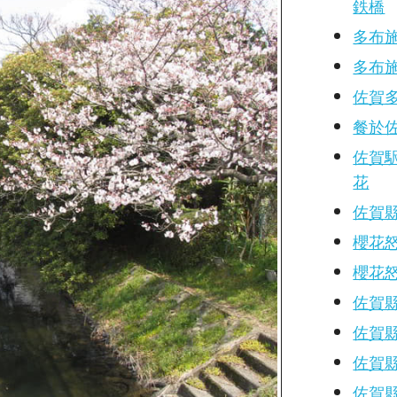
鉄橋
多布施
多布施
佐賀
餐於
佐賀
花
佐賀
櫻花怒
櫻花怒
佐賀
佐賀
佐賀
佐賀