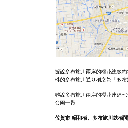
據說多布施川兩岸的櫻花總數約30
畔的多布施川通り稱之為「多布
雖說多布施川兩岸的櫻花連綿七
公園一帶。
佐賀市 昭和橋、多布施川鉄橋