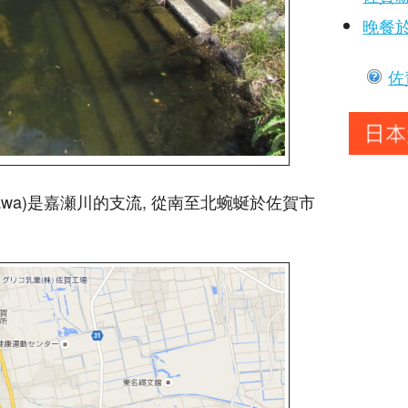
晚餐
佐
-gawa)是嘉瀬川的支流, 從南至北蜿蜒於佐賀市