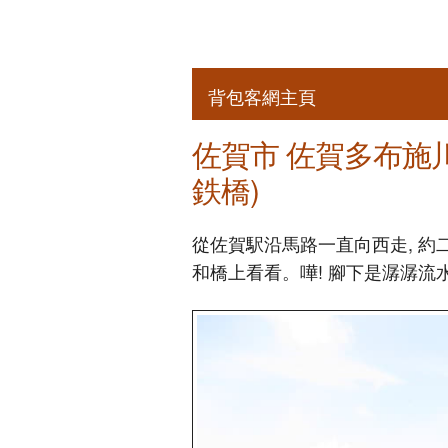
背包客網主頁
佐賀市 佐賀多布施
鉄橋)
從佐賀駅沿馬路一直向西走, 
和橋上看看。嘩! 腳下是潺潺流水