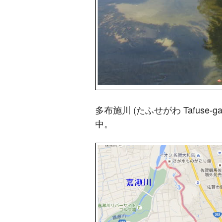
多布施川 (たふせがわ Tafuse
中。