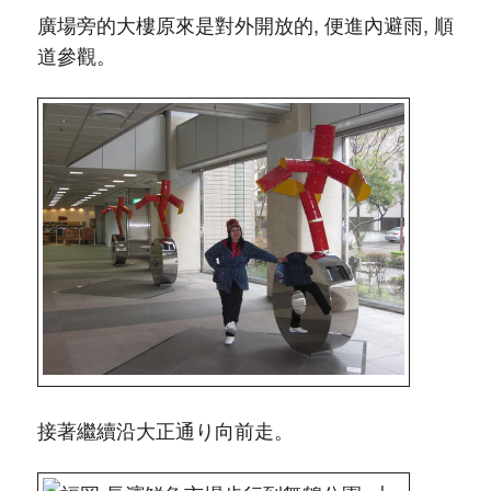
廣場旁的大樓原來是對外開放的, 便進內避雨, 順
道參觀。
接著繼續沿大正通り向前走。