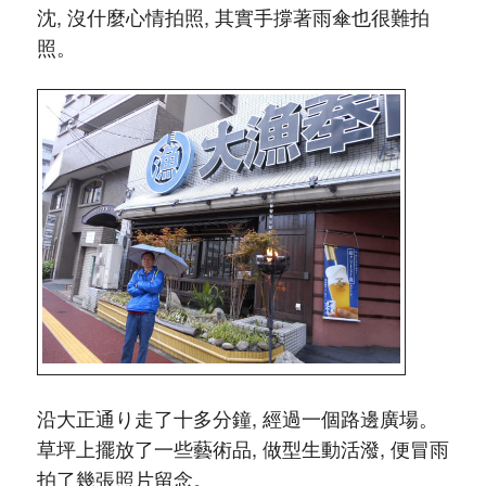
沈, 沒什麼心情拍照, 其實手撐著雨傘也很難拍
照。
沿大正通り走了十多分鐘, 經過一個路邊廣場。
草坪上擺放了一些藝術品, 做型生動活潑, 便冒雨
拍了幾張照片留念。