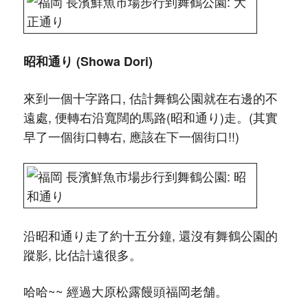
昭和通り (Showa Dori)
來到一個十字路口, 估計舞鶴公園就在右邊的不
遠處, 便轉右沿寬闊的馬路(昭和通り)走。(其實
早了一個街口轉右, 應該在下一個街口!!)
沿昭和通り走了約十五分鐘, 還沒有舞鶴公園的
蹤影, 比估計遠很多。
哈哈~~ 經過大原松露饅頭福岡老舗。