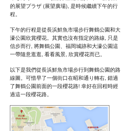
的展望プラザ (展望廣場), 是時候繼續下午的行
程。
下午的行程是從長浜鮮魚市場步行舞鶴公園和大
濠公園欣賞櫻花。其實也沒有指定的路線, 只是
信步而行, 將舞鶴公園、福岡城跡和大濠公園這
一帶隨意逛逛, 看看風景, 欣賞櫻花而已。
以下是我們從長浜鮮魚市場步行到舞鶴公園的路
線圖。可惜早了一個街口在昭和通り轉右, 錯過
了舞鶴公園前面的一段櫻花路! 幸好在回程時經
過這一段櫻花路。