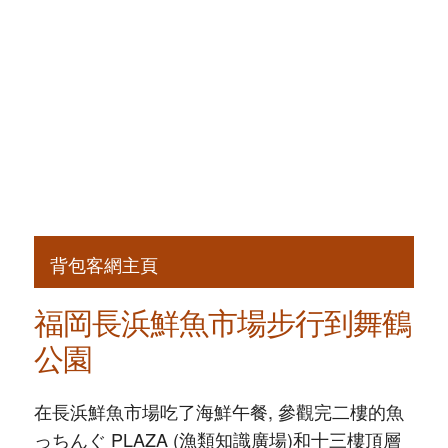
背包客網主頁
福岡長浜鮮魚市場步行到舞鶴
公園
在長浜鮮魚市場吃了海鮮午餐, 參觀完二樓的魚
っちんぐ PLAZA (漁類知識廣場)和十三樓頂層