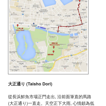
大正通り (Taisho Dori)
從長浜鮮魚市場正門走出, 沿前面筆直的馬路
(大正通り)一直走。天空正下大雨, 心情頗為低