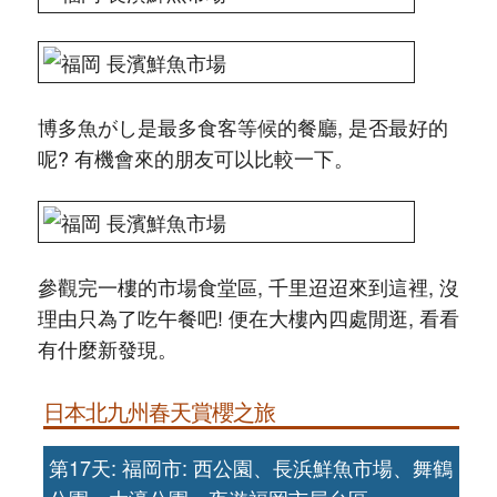
博多魚がし是最多食客等候的餐廳, 是否最好的
呢? 有機會來的朋友可以比較一下。
參觀完一樓的市場食堂區, 千里迢迢來到這裡, 沒
理由只為了吃午餐吧! 便在大樓內四處閒逛, 看看
有什麼新發現。
日本北九州春天賞櫻之旅
第17天: 福岡市: 西公園、長浜鮮魚市場、舞鶴