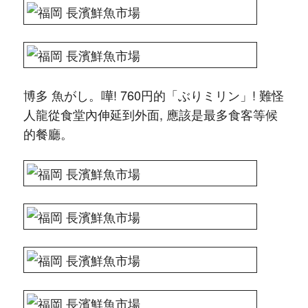
博多 魚がし。嘩! 760円的「ぶりミリン」! 難怪
人龍從食堂內伸延到外面, 應該是最多食客等候
的餐廳。