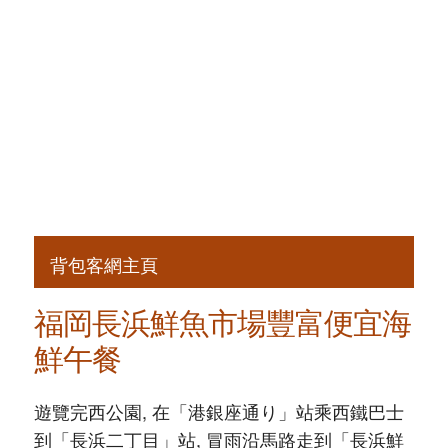
背包客網主頁
福岡長浜鮮魚市場豐富便宜海
鮮午餐
遊覽完西公園, 在「港銀座通り」站乘西鐵巴士
到「長浜二丁目」站, 冒雨沿馬路走到「長浜鮮