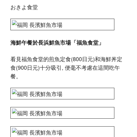
おきよ食堂
海鮮午餐於長浜鮮魚市場「福魚食堂」
看見福魚食堂的煎魚定食(800日元)和海鮮丼定
食(900日元)十分吸引, 便毫不考慮在這間吃午
餐。