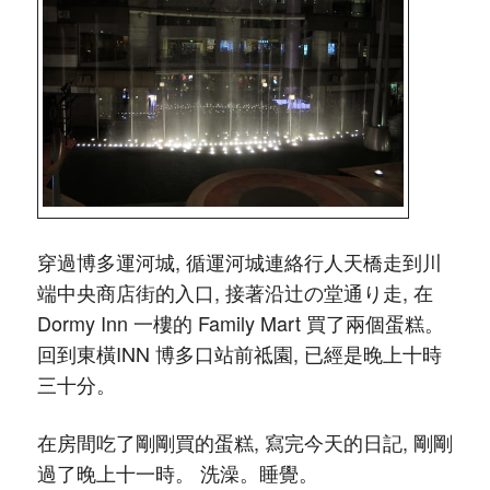
穿過博多運河城, 循運河城連絡行人天橋走到川
端中央商店街的入口, 接著沿辻の堂通り走, 在
Dormy Inn 一樓的 Family Mart 買了兩個
蛋糕
。
回到東橫INN 博多口站前祗園, 已經是晚上十時
三十分。
在房間吃了剛剛買的
蛋糕
, 寫完今天的日記, 剛剛
過了晚上十一時。 洗澡。睡覺。