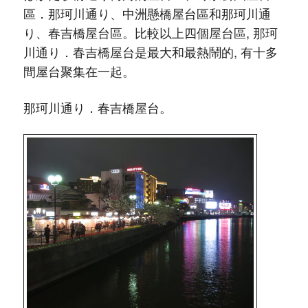
區．那珂川通り、中洲懸橋屋台區和那珂川通
り、春吉橋屋台區。比較以上四個屋台區, 那珂
川通り．春吉橋屋台是最大和最熱鬧的, 有十多
間屋台聚集在一起。
那珂川通り．春吉橋屋台。