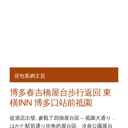
背包客網主頁
博多春吉橋屋台步行返回 東
橫INN 博多口站前祗園
從酒店出發, 參觀了四個屋台區 – 祗園大通り．
はかた駅前通り街角的屋台區、冷泉公園屋台