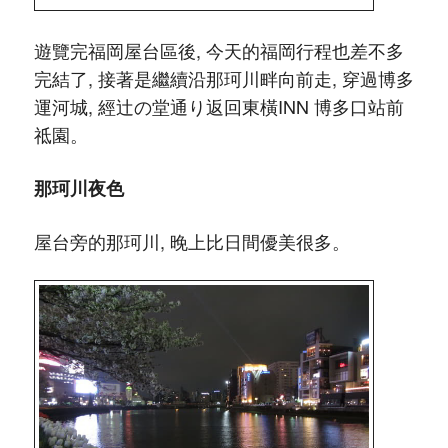
遊覽完福岡屋台區後, 今天的福岡行程也差不多
完結了, 接著是繼續沿那珂川畔向前走, 穿過博多
運河城, 經辻の堂通り返回東橫INN 博多口站前
祗園。
那珂川夜色
屋台旁的那珂川, 晚上比日間優美很多。