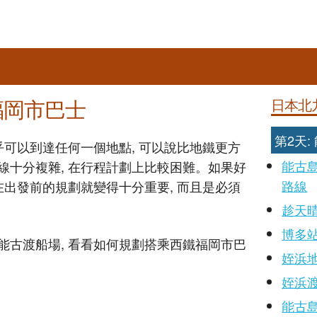
福岡市巴士
日本北
第2天
乎可以到達任何一個地點, 可以說比地鐵更方
能古
線十分複雜, 在行程計劃上比較困難。如果好
路線
在出發前的規劃就變得十分重要, 而且是必須
趁天
博多
能古渡船場, 看看如何規劃搭乘西鐵福岡市巴
姪浜
姪浜
能古島