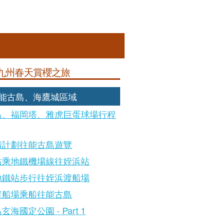
九州春天賞櫻之旅
: 能古島、海鷹城區域
島、福岡塔、雅虎巨蛋球場行程
晴計劃往能古島遊覽
站乘地鐵機場線往姪浜站
地鐵站步行往姪浜渡船場
渡船場乘船往能古島
玄海國定公園 - Part 1