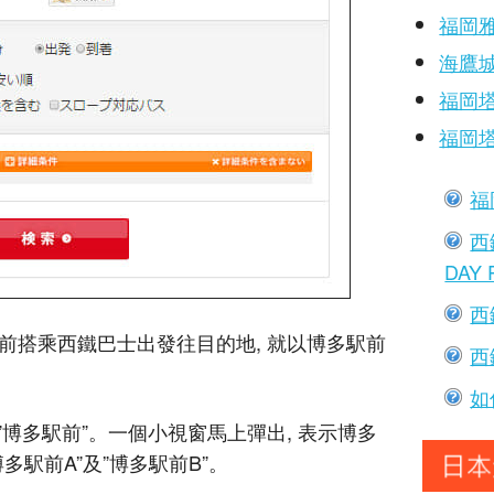
福岡
海鷹
福岡
福岡
福
西
DAY 
西
駅前搭乘西鐵巴士出發往目的地, 就以博多駅前
西
如
博多駅前”。一個小視窗馬上彈出, 表示博多
多駅前A”及”博多駅前B”。