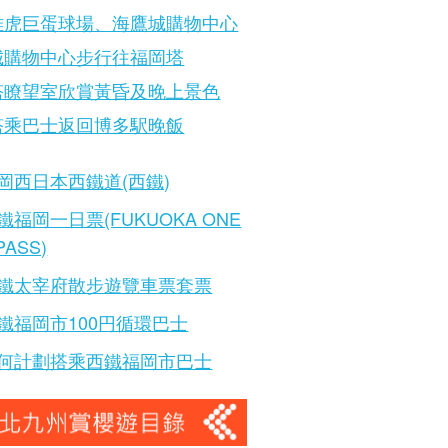
雅虎巨蛋球場、海鷹城購物中心
城購物中心步行往福岡塔
塔瞭望室欣賞黃昏及晚上景色
塔乘巴士返回博多駅晚飯
岡西日本西鐵道(西鐵)
鐵福岡一日票(FUKUOKA ONE
PASS)
鐵太宰府散步遊覽車票套票
鐵福岡市100円循環巴士
何計劃搭乘西鐵福岡市巴士