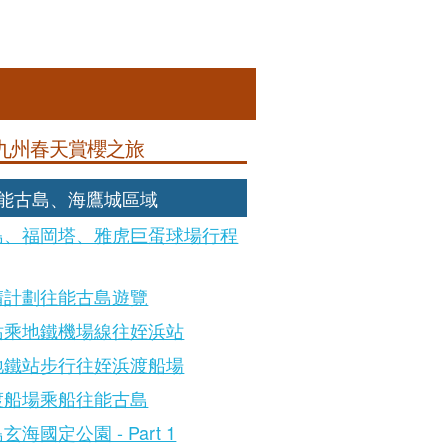
九州春天賞櫻之旅
: 能古島、海鷹城區域
島、福岡塔、雅虎巨蛋球場行程
晴計劃往能古島遊覽
站乘地鐵機場線往姪浜站
地鐵站步行往姪浜渡船場
渡船場乘船往能古島
玄海國定公園 - Part 1