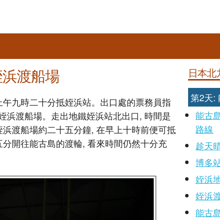
姪浜渡船場
日本北
第2天
於上午九時二十分抵姪浜站。出口處的票務員指
能古
姪浜渡船場。走出地鐵姪浜站北出口, 時間是
路線
姪浜渡船場約二十五分鐘, 在早上十時前便可抵
五分開往能古島的渡輪, 看來時間仍然十分充
趁天
博多
姪浜
姪浜
能古島