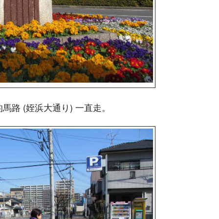
馬路 (姪浜大通り) 一直走。