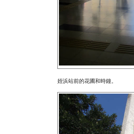
姪浜站前的花圃和時鐘。