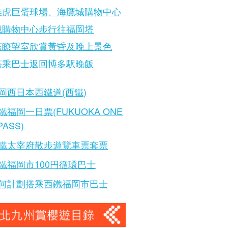
雅虎巨蛋球場、海鷹城購物中心
城購物中心步行往福岡塔
塔瞭望室欣賞黃昏及晚上景色
塔乘巴士返回博多駅晚飯
岡西日本西鐵道(西鐵)
鐵福岡一日票(FUKUOKA ONE
PASS)
鐵太宰府散步遊覽車票套票
鐵福岡市100円循環巴士
何計劃搭乘西鐵福岡市巴士