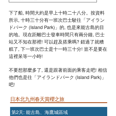
下了船, 時間大約是早上十時二十八分。按資料
所示, 十時三十分有一班次巴士駛往「アイラン
ドパーク (Island Park)」的, 也是來能古島的目
的地。現在距離巴士發車時間只有兩分鐘, 巴士
站又不知在那裡! 可以趕及搭乘嗎? 錯過了就糟
糕了, 下一班次巴士是十一時三十分! 豈不是要在
這裡呆等一小時!
不要想那麼多了, 還是跟著前面的乘客走吧! 相信
他們也是往「アイランドパーク (Island Park)」
吧!
日本北九州春天賞櫻之旅
第2天: 能古島、海鷹城區域