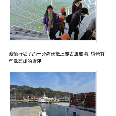
渡輪行駛了約十分鐘便抵達能古渡船場, 感覺有
些像高雄的旗津。