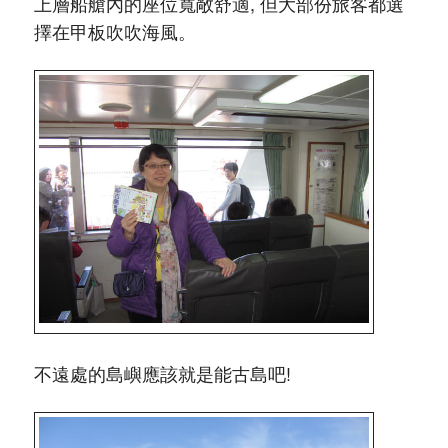
上層船艙內的座位寬敞舒適, 但大部份旅客都選
擇在甲板吹吹海風。
不遠處的島嶼應該就是能古島吧!