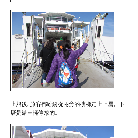
上船後, 旅客都紛紛從兩旁的樓梯走上上層。下
層是給車輛停放的。