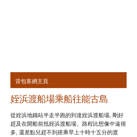
背包客網主頁
姪浜渡船場乘船往能古島
從姪浜地鐵站半走半跑的到達姪浜渡船場, 剛好
趕及在開船前抵姪浜渡船場。路程比想像中遠很
多, 還差點兒趕不到搭乘早上十時十五分的渡