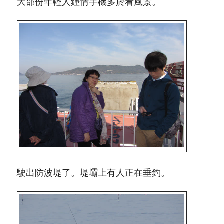
大部份年輕人鍾情手機多於看風景。
駛出防波堤了。堤壩上有人正在垂釣。