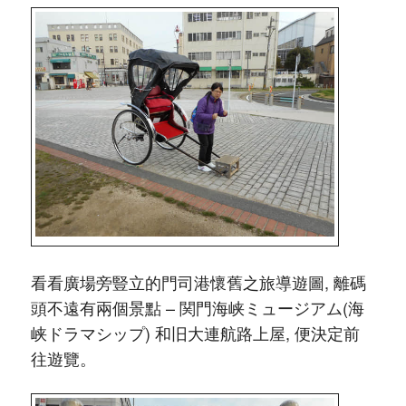
看看廣場旁
豎立的
門司港懷舊之旅導遊圖, 離碼
頭不遠有兩個景點 – 関門海峡ミュージアム(海
峡ドラマシップ) 和旧大連航路上屋, 便決定前
往遊覽。