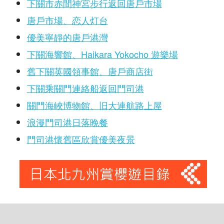
下關市赤間神宮步行返回唐戶市場
唐戶市場、恋人灯台
優美寧靜的唐戶港灣
下關海響館、Haikara Yokocho 遊樂場
舊下關英國領事館、唐戶商店街
下關乘關門連絡船返回門司港
關門海峽博物館、旧大連航路上屋
浪漫門司港日落晚餐
門司港懷舊區欣賞優美夜景