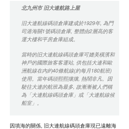
北九州市 旧大連航路上屋
旧大連航線碼頭倉庫建成於1929年, 為門
司港海關1號碼頭倉庫, 整體由2層高的客
運大樓和平房倉庫組成。
當時的旧大連航線碼頭倉庫可媲美橫濱和
神戶的國際旅客客運站, 供包括大連和歐
洲航線在內約40條航線(約每月180航班)
使用。當年碼頭熙熙攘攘, 熱鬧非凡。因
駛往大連的航班為最多, 故漸漸被人們稱
為「大連航線碼頭倉庫」或「大連航線候
船室」。
因填海的關係, 旧大連航線碼頭倉庫現已遠離海