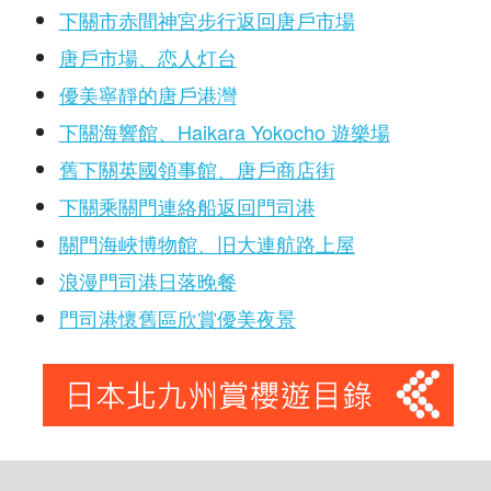
下關市赤間神宮步行返回唐戶市場
唐戶市場、恋人灯台
優美寧靜的唐戶港灣
下關海響館、Haikara Yokocho 遊樂場
舊下關英國領事館、唐戶商店街
下關乘關門連絡船返回門司港
關門海峽博物館、旧大連航路上屋
浪漫門司港日落晚餐
門司港懷舊區欣賞優美夜景