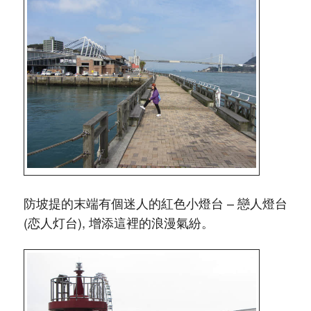
防坡提的末端有個迷人的紅色小燈台 – 戀人燈台
(恋人灯台), 增添這裡的浪漫氣紛。