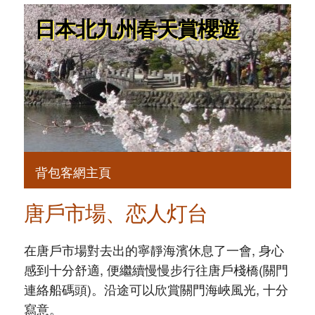
日本北九州春天賞櫻遊
背包客網主頁
唐戶市場、恋人灯台
在唐戶市場對去出的寧靜海濱休息了一會, 身心
感到十分舒適, 便繼續慢慢步行往唐戶棧橋(關門
連絡船碼頭)。沿途可以欣賞關門海峽風光, 十分
寫意。