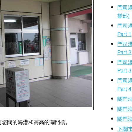
門司港
樂部)
門司
Part 1
門司
Part 2
門司
Part 3
門司
Part 4
關門
關門海
關門海
眼前悠閒的海港和高高的關門橋。
下關