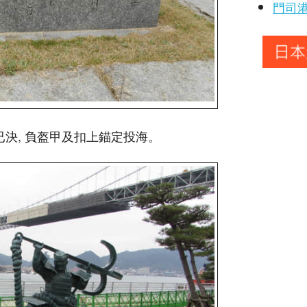
門司
已決, 負盔甲及扣上錨定投海。