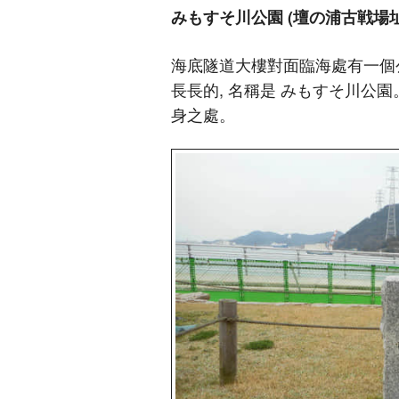
みもすそ川公園 (壇の浦古戦場址
海底隧道大樓對面臨海處有一個公
長長的, 名稱是 みもすそ川公園
身之處。