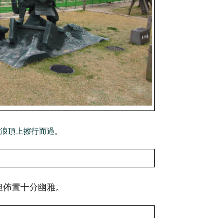
海浪頂上擦行而過。
但佈置十分幽雅。