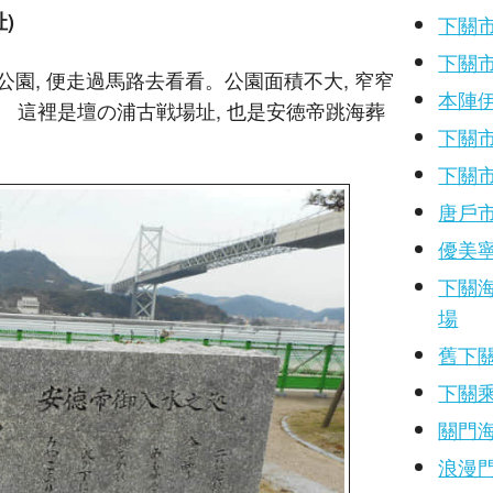
)
下關
下關
園, 便走過馬路去看看。公園面積不大, 窄窄
本陣
。 這裡是壇の浦古戦場址, 也是安徳帝跳海葬
下關
下關
唐戶
優美
下關海響
場
舊下
下關
關門
浪漫