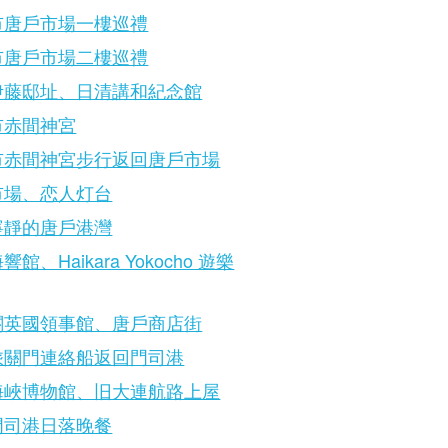
市唐戶市場一樓巡禮
市唐戶市場二樓巡禮
伊藤邸址、日清講和紀念館
市赤間神宮
市赤間神宮步行返回唐戶市場
市場、恋人灯台
寧靜的唐戶港灣
館、Haikara Yokocho 遊樂
關英國領事館、唐戶商店街
乘關門連絡船返回門司港
海峽博物館、旧大連航路上屋
門司港日落晚餐