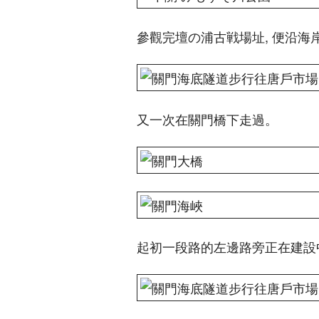
參觀完壇の浦古戦場址, 便沿海
又一次在關門橋下走過。
起初一段路的左邊路旁正在建設中