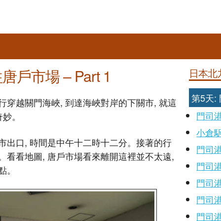
市場 – Part 1
日本北
第5天
穿越關門海峽, 到達海峽對岸的下關市, 就這
門司
奇妙。
小倉
市出口, 時間是中午十二時十二分。接著的行
門司
看看地圖, 唐戶市場看來離開這裡並不太遠,
門司港
點。
門司港
門司港
門司港