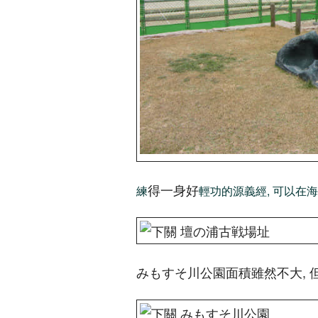
得一身好
練
輕功的源義經, 可以在
みもすそ川公園面積雖然不大, 