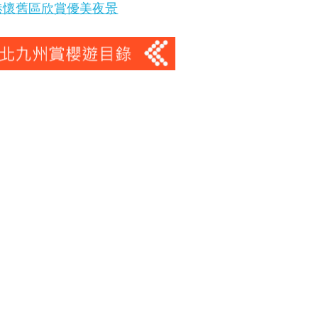
港懷舊區欣賞優美夜景