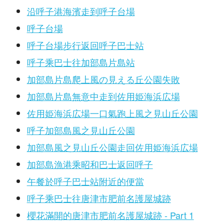
沿呼子港海濱走到呼子台場
呼子台場
呼子台場步行返回呼子巴士站
呼子乘巴士往加部島片島站
加部島片島爬上風の見える丘公園失敗
加部島片島無意中走到佐用姫海浜広場
佐用姫海浜広場一口氣跑上風之見山丘公園
呼子加部島風之見山丘公園
加部島風之見山丘公園走回佐用姫海浜広場
加部島漁港乘昭和巴士返回呼子
午餐於呼子巴士站附近的便當
呼子乘巴士往唐津市肥前名護屋城跡
櫻花滿開的唐津市肥前名護屋城跡 - Part 1