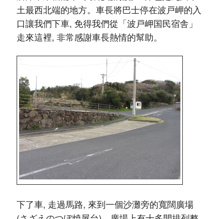
土最西北端的地方。車長將巴士停在波戸岬的入
口讓我們下車, 免得我們從「波戸岬国民宿舎」
走來這裡, 非常感謝車長熱情的幫助。
下了車, 走過馬路, 來到一個沙灘旁的寬闊廣場
(さざえのつぼ焼屋台)。廣場上有十多間排列整