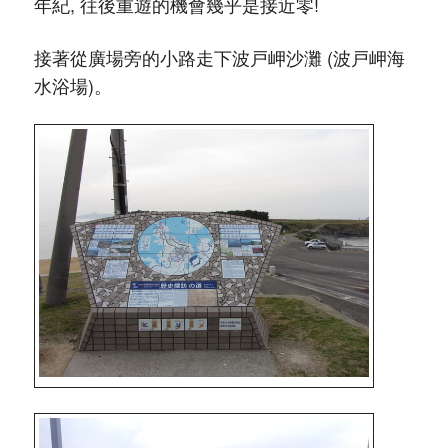
年紀, 往後重遊的機會幾乎是接近零!
接著從廣場旁的小路走下波戸岬沙灘 (波戸岬海
水浴場)。