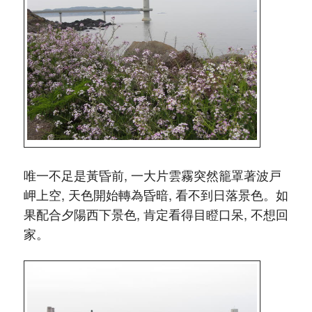
唯一不足是黃昏前, 一大片雲霧突然籠罩著波戸
岬上空, 天色開始轉為昏暗, 看不到日落景色。如
果配合夕陽西下景色, 肯定看得目瞪口呆, 不想回
家。