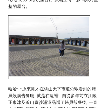
整的屋台。
哈哈~~原來剛才在桃山天下市道の駅看到的烤
貝殼廣告餐廳, 就是在這裡! 自從多年前在江陵
正東津及釜山青沙浦港品嚐了烤貝殼餐後, 一直