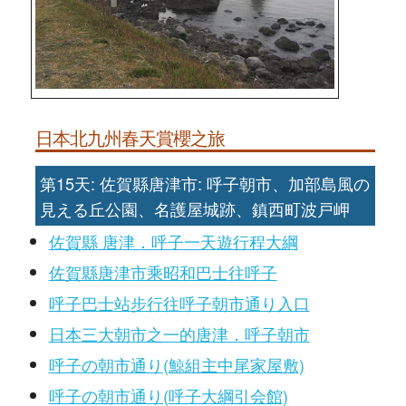
日本北九州春天賞櫻之旅
第15天: 佐賀縣唐津市: 呼子朝市、加部島風の
見える丘公園、名護屋城跡、鎮西町波戸岬
佐賀縣 唐津．呼子一天遊行程大綱
佐賀縣唐津市乘昭和巴士往呼子
呼子巴士站步行往呼子朝市通り入口
日本三大朝市之一的唐津．呼子朝市
呼子の朝市通り(鯨組主中尾家屋敷)
呼子の朝市通り(呼子大綱引会館)