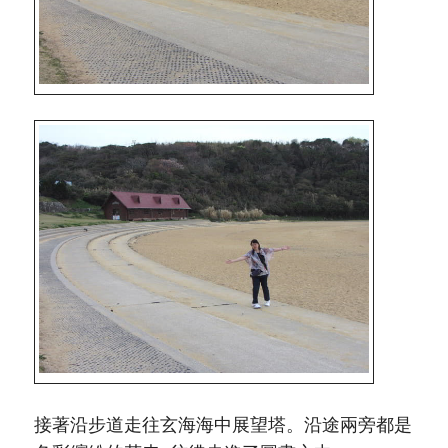
接著沿步道走往玄海海中展望塔。沿途兩旁都是