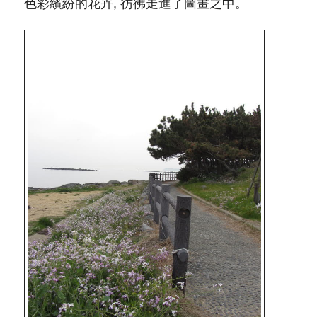
色彩繽紛的花卉, 彷彿走進了圖畫之中。