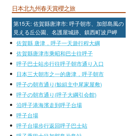
日本北九州春天賞櫻之旅
第15天: 佐賀縣唐津市: 呼子朝市、加部島風の
見える丘公園、名護屋城跡、鎮西町波戸岬
佐賀縣 唐津．呼子一天遊行程大綱
佐賀縣唐津市乘昭和巴士往呼子
呼子巴士站步行往呼子朝市通り入口
日本三大朝市之一的唐津．呼子朝市
呼子の朝市通り(鯨組主中尾家屋敷)
呼子の朝市通り(呼子大綱引会館)
沿呼子港海濱走到呼子台場
呼子台場
呼子台場步行返回呼子巴士站
呼子乘巴士往加部島片島站