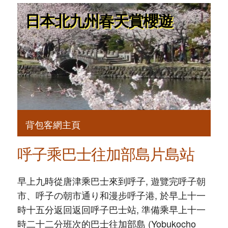
日本北九州春天賞櫻遊
背包客網主頁
呼子乘巴士往加部島片島站
早上九時從唐津乘巴士來到呼子, 遊覽完呼子朝
市、呼子の朝市通り和漫步呼子港, 於早上十一
時十五分返回返回呼子巴士站, 準備乘早上十一
時二十二分班次的巴士往加部島 (Yobukocho