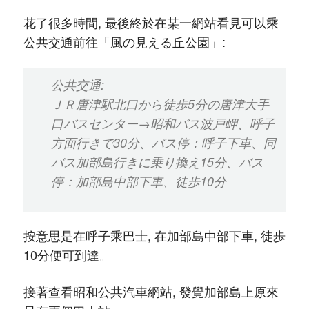
花了很多時間, 最後終於在某一網站看見可以乘
公共交通前往「風の見える丘公園」:
公共交通:
ＪＲ唐津駅北口から徒歩5分の唐津大手
口バスセンター→昭和バス波戸岬、呼子
方面行きで30分、バス停：呼子下車、同
バス加部島行きに乗り換え15分、バス
停：加部島中部下車、徒歩10分
按意思是在呼子乘巴士, 在加部島中部下車, 徒歩
10分便可到達。
接著查看昭和公共汽車網站, 發覺加部島上原來