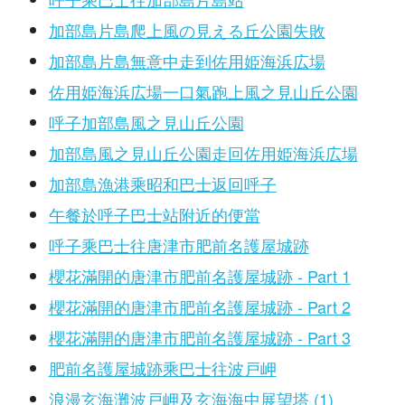
加部島片島爬上風の見える丘公園失敗
加部島片島無意中走到佐用姫海浜広場
佐用姫海浜広場一口氣跑上風之見山丘公園
呼子加部島風之見山丘公園
加部島風之見山丘公園走回佐用姫海浜広場
加部島漁港乘昭和巴士返回呼子
午餐於呼子巴士站附近的便當
呼子乘巴士往唐津市肥前名護屋城跡
櫻花滿開的唐津市肥前名護屋城跡 - Part 1
櫻花滿開的唐津市肥前名護屋城跡 - Part 2
櫻花滿開的唐津市肥前名護屋城跡 - Part 3
肥前名護屋城跡乘巴士往波戸岬
浪漫玄海灘波戸岬及玄海海中展望塔 (1)