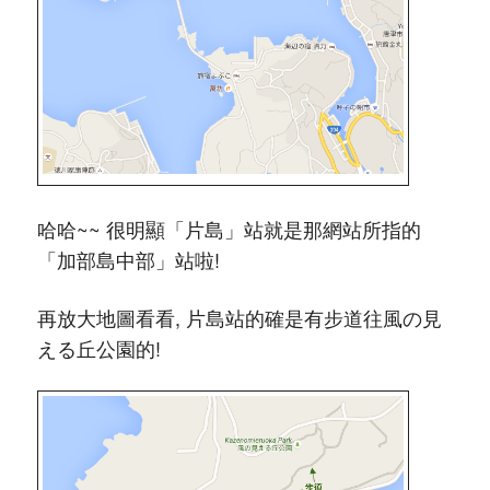
哈哈~~ 很明顯「片島」站就是那網站所指的
「加部島中部」站啦!
再放大地圖看看, 片島站的確是有步道往風の見
える丘公園的!