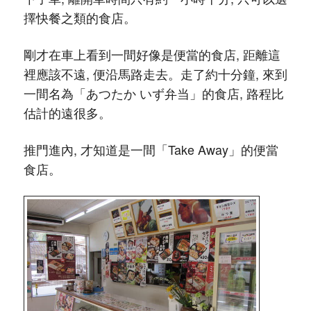
擇快餐之類的食店。
剛才在車上看到一間好像是便當的食店, 距離這
裡應該不遠, 便沿馬路走去。走了約十分鐘, 來到
一間名為「あつたか いず弁当」的食店, 路程比
估計的遠很多。
推門進內, 才知道是一間「Take Away」的便當
食店。