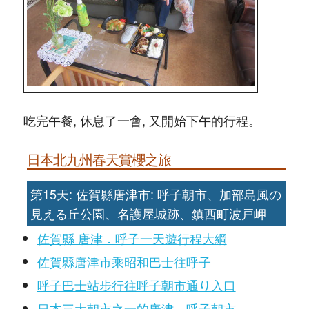
吃完午餐, 休息了一會, 又開始下午的行程。
日本北九州春天賞櫻之旅
第15天: 佐賀縣唐津市: 呼子朝市、加部島風の
見える丘公園、名護屋城跡、鎮西町波戸岬
佐賀縣 唐津．呼子一天遊行程大綱
佐賀縣唐津市乘昭和巴士往呼子
呼子巴士站步行往呼子朝市通り入口
日本三大朝市之一的唐津．呼子朝市