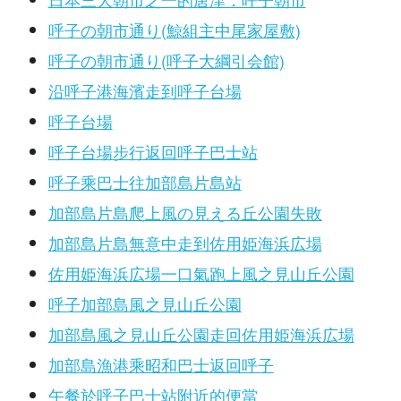
呼子の朝市通り(鯨組主中尾家屋敷)
呼子の朝市通り(呼子大綱引会館)
沿呼子港海濱走到呼子台場
呼子台場
呼子台場步行返回呼子巴士站
呼子乘巴士往加部島片島站
加部島片島爬上風の見える丘公園失敗
加部島片島無意中走到佐用姫海浜広場
佐用姫海浜広場一口氣跑上風之見山丘公園
呼子加部島風之見山丘公園
加部島風之見山丘公園走回佐用姫海浜広場
加部島漁港乘昭和巴士返回呼子
午餐於呼子巴士站附近的便當