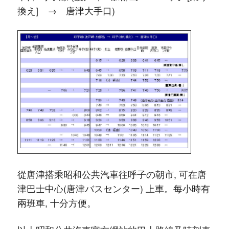
換え] → 唐津大手口)
從唐津搭乘昭和公共汽車往呼子の朝市, 可在唐
津巴士中心(唐津バス­センター) 上車。每小時有
兩班車, 十分方便。