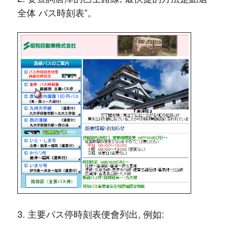
全体 バス時刻表”。
3. 主要バス停時刻表便會列出, 例如: