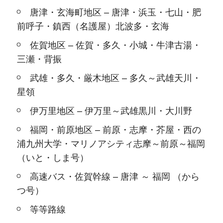
唐津・玄海町地区 – 唐津・浜玉・七山・肥
前呼子・鎮西（名護屋）北波多・玄海
佐賀地区 – 佐賀・多久・小城・牛津古湯・
三瀬・背振
武雄・多久・厳木地区 – 多久～武雄天川・
星領
伊万里地区 – 伊万里～武雄黒川・大川野
福岡・前原地区 – 前原・志摩・芥屋・西の
浦九州大学・マリノアシティ志摩～前原～福岡
（いと・しま号）
高速バス・佐賀幹線 – 唐津 ～ 福岡 （から
つ号）
等等路線