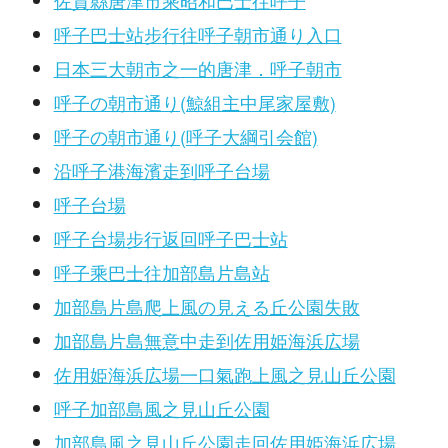
佐賀縣唐津市乘昭和巴士往呼子
呼子巴士站步行往呼子朝市通り入口
日本三大朝市之一的唐津．呼子朝市
呼子の朝市通り(鯨組主中尾家屋敷)
呼子の朝市通り(呼子大綱引会館)
沿呼子港海濱走到呼子台場
呼子台場
呼子台場步行返回呼子巴士站
呼子乘巴士往加部島片島站
加部島片島爬上風の見える丘公園失敗
加部島片島無意中走到佐用姫海浜広場
佐用姫海浜広場一口氣跑上風之見山丘公園
呼子加部島風之見山丘公園
加部島風之見山丘公園走回佐用姫海浜広場