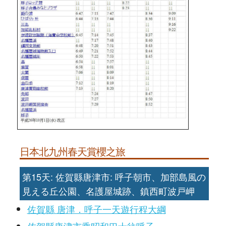
日本北九州春天賞櫻之旅
第15天: 佐賀縣唐津市: 呼子朝市、加部島風の
見える丘公園、名護屋城跡、鎮西町波戸岬
佐賀縣 唐津．呼子一天遊行程大綱