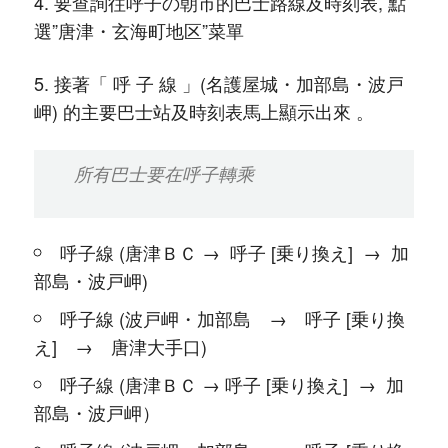
4. 要查詢往呼子の朝市的巴士路線及時刻表, 點
選”唐津・玄海町地区”菜單
5. 接著「 呼 子 線 」(名護屋城・加部島・波戸
岬) 的主要巴士站及時刻表馬上顯示出來 。
所有巴士要在呼子轉乘
呼子線 (唐津ＢＣ → 呼子 [乗り換え] → 加
部島・波戸岬)
呼子線 (波戸岬・加部島 → 呼子 [乗り換
え] → 唐津大手口)
呼子線 (唐津ＢＣ → 呼子 [乗り換え] → 加
部島・波戸岬）