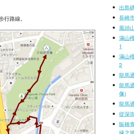
出島
長崎
步行路線。
風頭
滿山櫻
1
滿山櫻
2
龍馬
龍馬
像)
龍馬通
從深
賑橋
緣之