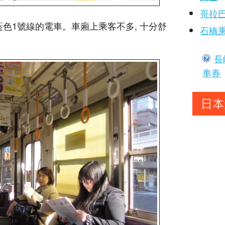
哥拉
藍色1號線的電車。車廂上乘客不多, 十分舒
石橋
長
車券