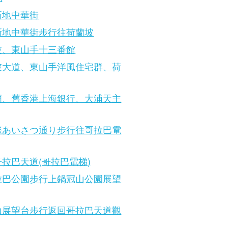
新地中華街
新地中華街步行往荷蘭坡
坡、東山手十三番館
坡大道、東山手洋風住宅群、荷
廟、舊香港上海銀行、大浦天主
際あいさつ通り步行往哥拉巴電
拉巴天道(哥拉巴電梯)
拉巴公園步行上鍋冠山公園展望
山展望台步行返回哥拉巴天道觀