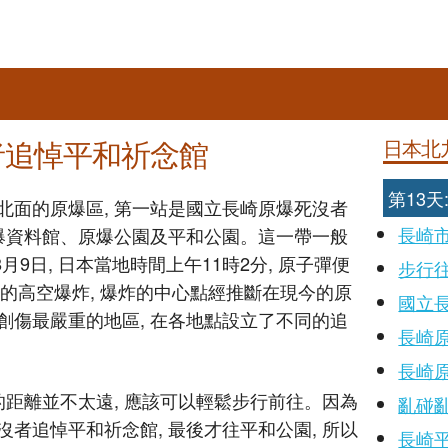
者追悼平和祈念館
日本北
第13
北面的原爆區, 第一站是國立長崎原爆死沒者
長崎
原爆資料館、原爆公園及平和公園。這一帶一般
8月9日, 日本當地時間上午11時2分, 原子彈便
步行
尺的高空爆炸, 爆炸的中心點經推斷在現今的原
國立
創傷最嚴重的地區, 在各地點設立了不同的追
長崎
長崎
的距離並不太遠, 應該可以輕鬆步行前往。因為
亂碰
者追悼平和祈念館, 最後才往平和公園, 所以
長崎