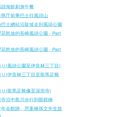
碼頭海鮮刺身午餐
市県庁前乘巴士往風頭山
山巴士總站沿陡坡走到風頭公園
花怒放的長崎風頭公園 - Part
花怒放的長崎風頭公園 - Part
通り(風頭公園至伊良林三丁目)
通り(伊良林三丁目至龍馬足靴
り(龍馬足靴像至深崇寺)
崇寺沿中島川步行到眼鏡橋
青年会館跡、思案橋孫文先生故
地