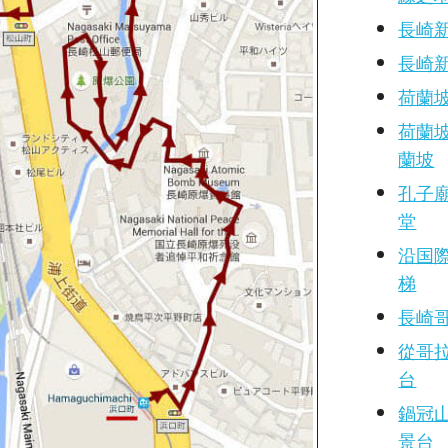
長崎
長崎
荷蘭
荷蘭
蘭坡
孔子
堂
沿国
梯
長崎哥
從哥
台
鍋冠
景台