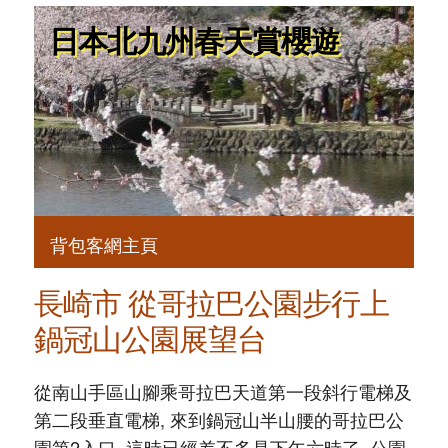
日本北九州春天賞櫻遊
背包客網主頁
長崎市 從哥拉巴公園步行上
鍋冠山公園展望台
從南山手區山腳乘哥拉巴天道第一段斜行電梯及
第二段垂直電梯, 來到鍋冠山半山腰的哥拉巴公
園第2入口, 這時已經差不多是下午六時了, 公園