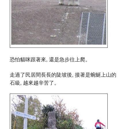
恐怕貓咪跟著來, 還是急步往上爬。
走過了民居間長長的陡坡後, 接著是蜿蜒上山的
石級, 越來越辛苦了。