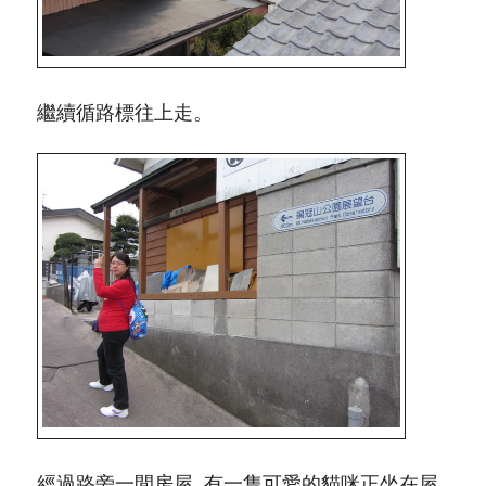
繼續循路標往上走。
經過路旁一間房屋, 有一隻可愛的貓咪正坐在屋