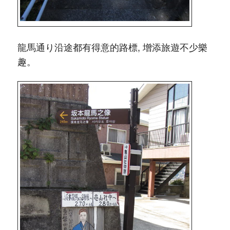
龍馬通り沿途都有得意的路標, 增添旅遊不少樂
趣。