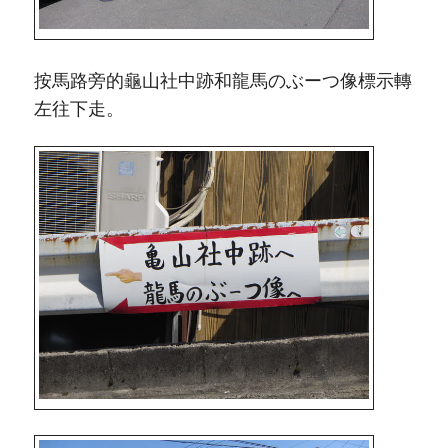
按馬路旁的龜山社中跡和龍馬のぶーつ像標示轉
左往下走。