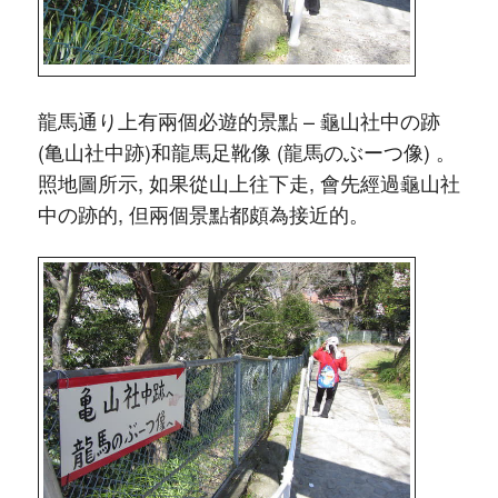
龍馬通り上有兩個必遊的景點 – 龜山社中の跡
(
亀山社中跡
)和龍馬足靴像 (龍馬のぶーつ像) 。
照地圖所示, 如果從山上往下走, 會先經過龜山社
中の跡的, 但兩個景點都頗為接近的。