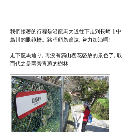
我們接著的行程是沿龍馬大道往下走到長崎市中
島川的眼鏡橋。路程頗為遙遠, 努力加油啊!
走下龍馬通り, 再沒有滿山櫻花怒放的景色了, 取
而代之是兩旁青蔥的樹林。