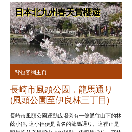
日本北九州春天賞櫻遊
背包客網主頁
長崎市風頭公園．龍馬通り
(風頭公園至伊良林三丁目)
長崎市風頭公園運動広場旁有一條通往山下的林
蔭小徑, 這小徑便是著名的龍馬通り。這裡正是
龍馬通り在風頭山上的起點。沿龍馬通り一直往