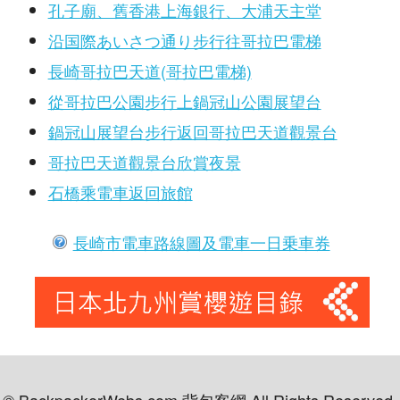
孔子廟、舊香港上海銀行、大浦天主堂
沿国際あいさつ通り步行往哥拉巴電梯
長崎哥拉巴天道(哥拉巴電梯)
從哥拉巴公園步行上鍋冠山公園展望台
鍋冠山展望台步行返回哥拉巴天道觀景台
哥拉巴天道觀景台欣賞夜景
石橋乘電車返回旅館
長崎市電車路線圖及電車一日乗車券
© BackpackerWebs.com 背包客網 All Rights Reserved.