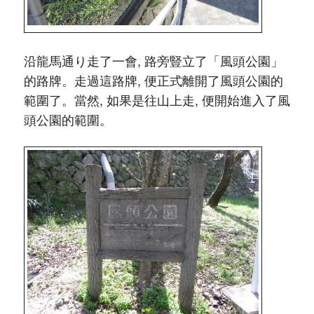
沿龍馬通り走了一會, 路旁豎立了「風頭公園」
的路牌。走過這路牌, 便正式離開了風頭公園的
範圍了。當然, 如果是往山上走, 便開始進入了風
頭公園的範圍。