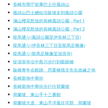
長崎市県庁前乘巴士往風頭山
風頭山巴士總站沿陡坡走到風頭公園
滿山櫻花怒放的長崎風頭公園 - Part 1
滿山櫻花怒放的長崎風頭公園 - Part 2
龍馬通り(風頭公園至伊良林三丁目)
龍馬通り(伊良林三丁目至龍馬足靴像)
龍馬通り(龍馬足靴像至深崇寺)
從深崇寺沿中島川步行到眼鏡橋
賑橋青年会館跡、思案橋孫文先生故緣之地
長崎新地中華街
長崎新地中華街步行往荷蘭坡
荷蘭坡、東山手十三番館
荷蘭坡大道、東山手洋風住宅群、荷蘭坡