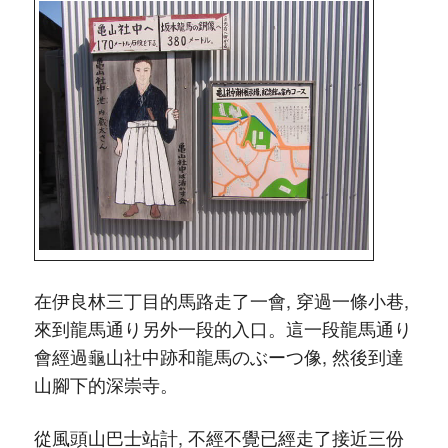
在伊良林三丁目的馬路走了一會, 穿過一條小巷,
來到龍馬通り另外一段的入口。這一段龍馬通り
會經過龜山社中跡和龍馬のぶーつ像, 然後到達
山腳下的深崇寺。
從風頭山巴士站計, 不經不覺已經走了接近三份