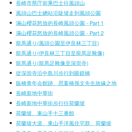
長崎市県庁前乘巴士往風頭山
風頭山巴士總站沿陡坡走到風頭公園
滿山櫻花怒放的長崎風頭公園 - Part 1
滿山櫻花怒放的長崎風頭公園 - Part 2
龍馬通り(風頭公園至伊良林三丁目)
龍馬通り(伊良林三丁目至龍馬足靴像)
龍馬通り(龍馬足靴像至深崇寺)
從深崇寺沿中島川步行到眼鏡橋
賑橋青年会館跡、思案橋孫文先生故緣之地
長崎新地中華街
長崎新地中華街步行往荷蘭坡
荷蘭坡、東山手十三番館
荷蘭坡大道、東山手洋風住宅群、荷蘭坡