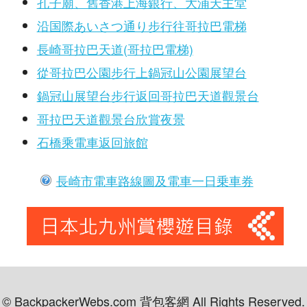
孔子廟、舊香港上海銀行、大浦天主堂
沿国際あいさつ通り步行往哥拉巴電梯
長崎哥拉巴天道(哥拉巴電梯)
從哥拉巴公園步行上鍋冠山公園展望台
鍋冠山展望台步行返回哥拉巴天道觀景台
哥拉巴天道觀景台欣賞夜景
石橋乘電車返回旅館
長崎市電車路線圖及電車一日乗車券
© BackpackerWebs.com 背包客網 All Rights Reserved.