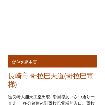
背包客網主頁
長崎市 哥拉巴天道(哥拉巴電
梯)
從長崎大浦天主堂出發, 沿国際あいさつ通り一
直走, 十多分鐘便來到哥拉巴電梯的入口。哥拉