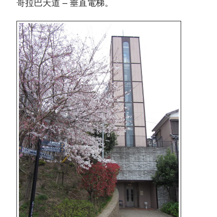
哥拉巴天道 – 垂直電梯。