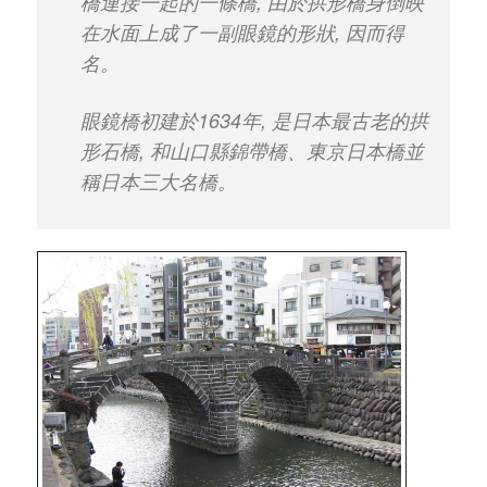
橋連接一起的一條橋, 由於拱形橋身倒映
在水面上成了一副眼鏡的形狀, 因而得
名。
眼鏡橋初建於1634年, 是日本最古老的拱
形石橋, 和山口縣錦帶橋、東京日本橋並
稱日本三大名橋。