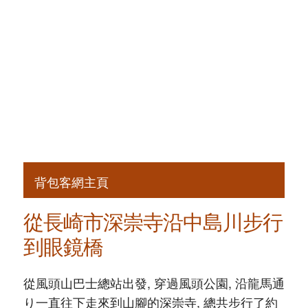
背包客網主頁
從長崎市深崇寺沿中島川步行
到眼鏡橋
從風頭山巴士總站出發, 穿過風頭公園, 沿龍馬通
り一直往下走來到山腳的深崇寺, 總共步行了約