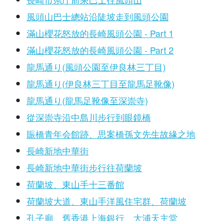
風頭山巴士總站沿陡坡走到風頭公園
滿山櫻花怒放的長崎風頭公園 - Part 1
滿山櫻花怒放的長崎風頭公園 - Part 2
龍馬通り(風頭公園至伊良林三丁目)
龍馬通り(伊良林三丁目至龍馬足靴像)
龍馬通り(龍馬足靴像至深崇寺)
從深崇寺沿中島川步行到眼鏡橋
賑橋青年会館跡、思案橋孫文先生故緣之地
長崎新地中華街
長崎新地中華街步行往荷蘭坡
荷蘭坡、東山手十三番館
荷蘭坡大道、東山手洋風住宅群、荷蘭坡
孔子廟、舊香港上海銀行、大浦天主堂