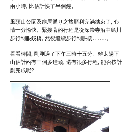
兩小時, 比估計快了半個鐘。
風頭山公園及龍馬通り之旅順利完滿結束了, 心
情十分愉快。緊接著的行程是從深崇寺沿中島川
步行到眼鏡橋, 然後繼續步行到賑橋……..。
看看時間, 剛剛過了下午三時十五分。離太陽下
山估計約有三個多鐘頭, 還有很多行程, 能否按計
劃完成呢?