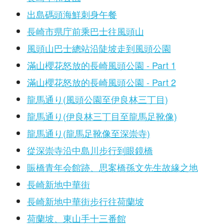
出島碼頭海鮮刺身午餐
長崎市県庁前乘巴士往風頭山
風頭山巴士總站沿陡坡走到風頭公園
滿山櫻花怒放的長崎風頭公園 - Part 1
滿山櫻花怒放的長崎風頭公園 - Part 2
龍馬通り(風頭公園至伊良林三丁目)
龍馬通り(伊良林三丁目至龍馬足靴像)
龍馬通り(龍馬足靴像至深崇寺)
從深崇寺沿中島川步行到眼鏡橋
賑橋青年会館跡、思案橋孫文先生故緣之地
長崎新地中華街
長崎新地中華街步行往荷蘭坡
荷蘭坡、東山手十三番館