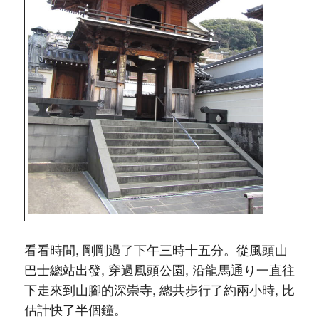
看看時間, 剛剛過了下午三時十五分。從風頭山
巴士總站出發, 穿過風頭公園, 沿龍馬通り一直往
下走來到山腳的深崇寺, 總共步行了約兩小時, 比
估計快了半個鐘。