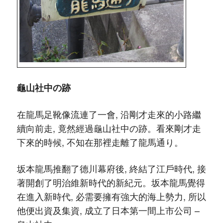
龜山社中の跡
在龍馬足靴像流連了一會, 沿剛才走來的小路繼
續向前走, 竟然經過龜山社中の跡。看來剛才走
下來的時候, 不知在那裡走離了龍馬通り。
坂本龍馬推翻了德川幕府後, 終結了江戶時代, 接
著開創了明治維新時代的新紀元。坂本龍馬覺得
在進入新時代, 必需要擁有強大的海上勢力, 所以
他便出資及集資, 成立了日本第一間上市公司 –