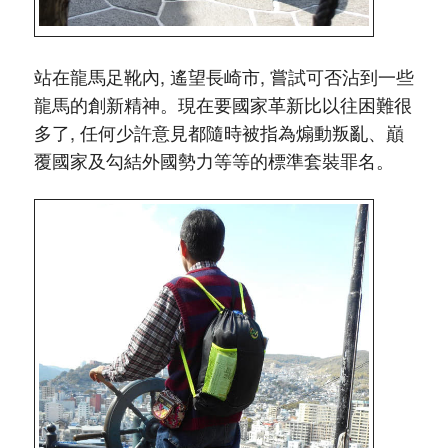
站在龍馬足靴內, 遙望長崎市, 嘗試可否沾到一些
龍馬的創新精神。現在要國家革新比以往困難很
多了, 任何少許意見都隨時被指為煽動叛亂、巔
覆國家及勾結外國勢力等等的標準套裝罪名。