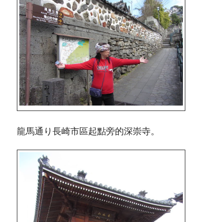
龍馬通り長崎市區起點旁的深崇寺。