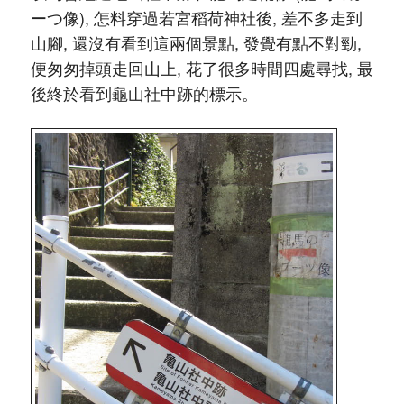
ーつ像), 怎料穿過若宮稻荷神社後, 差不多走到
山腳, 還沒有看到這兩個景點, 發覺有點不對勁,
便匆匆掉頭走回山上, 花了很多時間四處尋找, 最
後終於看到龜山社中跡的標示。