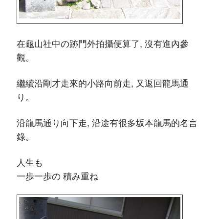
在龜山社中の跡門外拍攝便算了, 沒有進內參
觀。
繼續沿剛才走來的小路向前走, 又返回龍馬通
り。
沿龍馬通り向下走, 沿途有很多坂本龍馬的名言
錄。
人生も
一歩一歩の 積み重ね