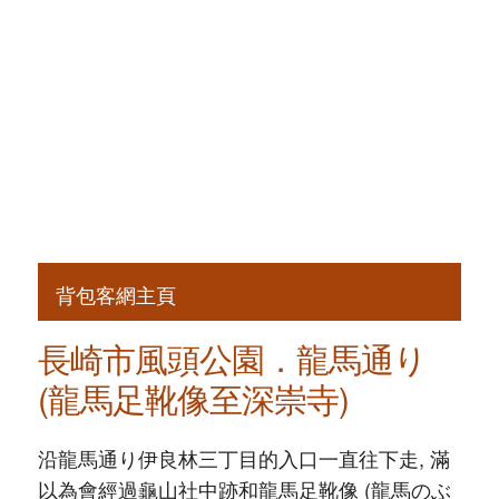
背包客網主頁
長崎市風頭公園．龍馬通り
(龍馬足靴像至深崇寺)
沿龍馬通り伊良林三丁目的入口一直往下走, 滿
以為會經過龜山社中跡和龍馬足靴像 (龍馬のぶ