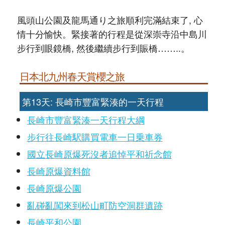
風頭山公園及龍馬通り之旅順利完滿結束了, 心
情十分愉快。緊接著的行程是從深崇寺沿中島川
步行到眼鏡橋, 然後繼續步行到賑橋……..。
日本北九州春天賞櫻之旅
第13天: 長崎市豐富緊湊的一天行程
長崎市豐富緊湊一天行程大綱
步行往長崎駅購買電車一日乗車券
國立長崎原爆死沒者追悼平和祈念館
長崎原爆資料館
長崎原爆公園
亂碰亂闖來到松山町防空洞群遺跡
長崎平和公園