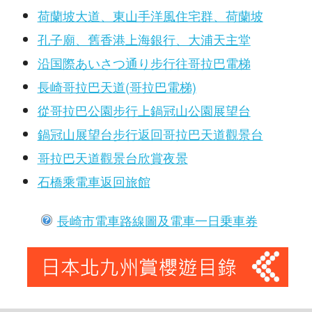
荷蘭坡大道、東山手洋風住宅群、荷蘭坡
孔子廟、舊香港上海銀行、大浦天主堂
沿国際あいさつ通り步行往哥拉巴電梯
長崎哥拉巴天道(哥拉巴電梯)
從哥拉巴公園步行上鍋冠山公園展望台
鍋冠山展望台步行返回哥拉巴天道觀景台
哥拉巴天道觀景台欣賞夜景
石橋乘電車返回旅館
長崎市電車路線圖及電車一日乗車券