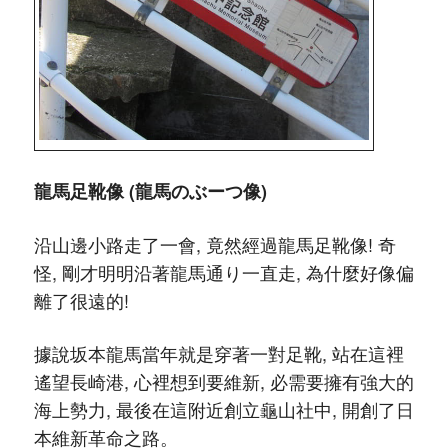
龍馬足靴像 (龍馬のぶーつ像)
沿山邊小路走了一會, 竟然經過龍馬足靴像! 奇
怪, 剛才明明沿著龍馬通り一直走, 為什麼好像偏
離了很遠的!
據說坂本龍馬當年就是穿著一對足靴, 站在這裡
遙望長崎港, 心裡想到要維新, 必需要擁有強大的
海上勢力, 最後在這附近創立龜山社中, 開創了日
本維新革命之路。