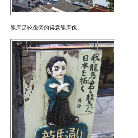
龍馬足靴像旁的得意龍馬像。