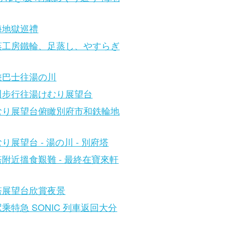
海地獄巡禮
蒸工房鐵輪、足蒸し、やすらぎ
乘巴士往湯の川
川步行往湯けむり展望台
むり展望台俯瞰別府市和鉄輪地
り展望台 - 湯の川 - 別府塔
附近搵食艱難 - 最終在寶來軒
塔展望台欣賞夜景
乘特急 SONIC 列車返回大分