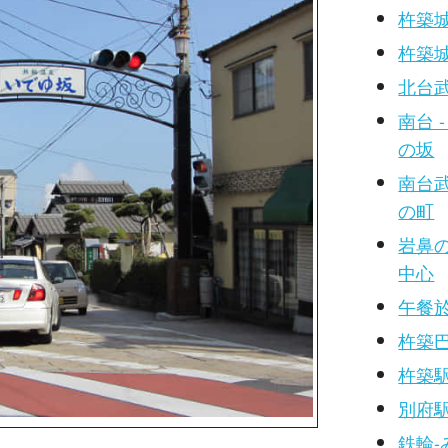
杵築城
杵築城
北台
南台 
の坂
南台武
の町
岩鼻の
中心
午餐
杵築
杵築
別府
鉄輪-