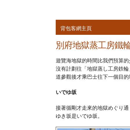
背包客網主頁
別府地獄蒸工房鐵
遊覽海地獄的時間比我們預算的
沒有計劃往「地獄蒸し工房鉄輪」的
道參觀後才乘巴士往下一個目的
いでゆ坂
接著循剛才走來的地獄めぐり通
ゆき坂是いでゆ坂。