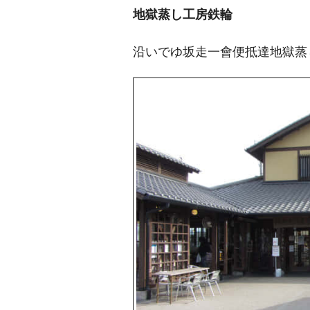
地獄蒸し工房鉄輪
沿いでゆ坂走一會便抵達地獄蒸