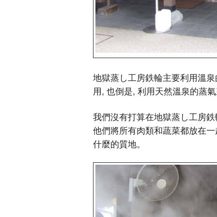
地獄蒸し工房鉄輪主要利用溫泉
用, 也倒是, 利用天然溫泉的蒸
我們沒有打算在地獄蒸し工房鉄
他們將所有肉類和蔬菜都放在一起
什麼的質地。