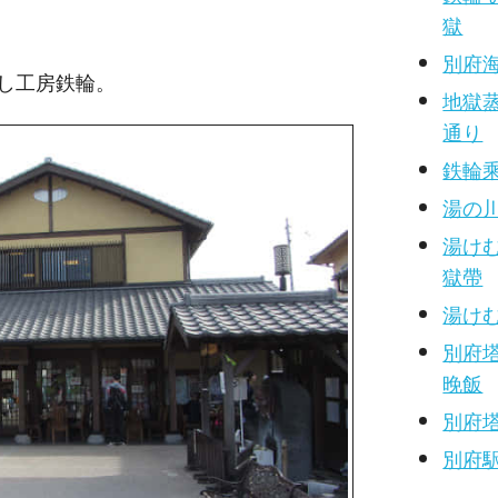
獄
別府
し工房鉄輪。
地獄
通り
鉄輪
湯の
湯け
獄帶
湯けむ
別府塔
晚飯
別府
別府駅