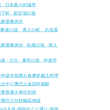
 - 日本最小的城堡
下町 - 勘定場の坂
武家屋敷老街
- 酢屋の坂、商人の町、志保屋
家屋敷老街 - 飴屋の坂 - 商人
坂 - 北台 - 番所の坂 - 杵築市
於杵築市故郷お食事処鄉土料理
巴士中心乘巴士返回杵築駅
駅乘普通火車往別府
駅乘巴士往鉄輪區地獄
みゆき坂-地獄めぐり通り-海地