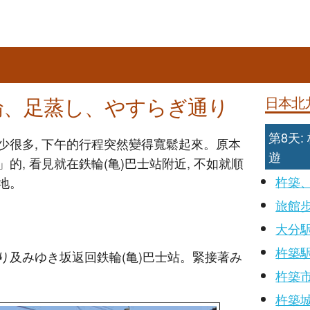
輪、足蒸し、やすらぎ通り
日本北
第8天
少很多, 下午的行程突然變得寬鬆起來。原本
遊
, 看見就在鉄輪(亀)巴士站附近, 不如就順
杵築
地。
旅館
大分駅
杵築
り及みゆき坂返回鉄輪(亀)巴士站。緊接著み
杵築
杵築