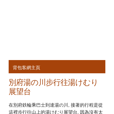
背包客網主頁
別府湯の川步行往湯けむり
展望台
在別府鉄輪乘巴士到達湯の川, 接著的行程是從
這裡步行往山上的湯けむり展望台, 因為沒有太