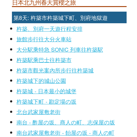
日本北九州春天賞櫻之旅
第8天: 杵築市杵築城下町、別府地獄遊
杵築、別府一天遊行程安排
旅館步行往大分火車站
大分駅乘特急 SONIC 列車往杵築駅
杵築駅乘巴士往杵築市
杵築市觀光案內所步行往杵築城
杵築城下的城山公園
杵築城 - 日本最小的城堡
杵築城下町 - 勘定場の坂
北台武家屋敷老街
南台 - 酢屋の坂、商人の町、志保屋の坂
南台武家屋敷老街 - 飴屋の坂 - 商人の町