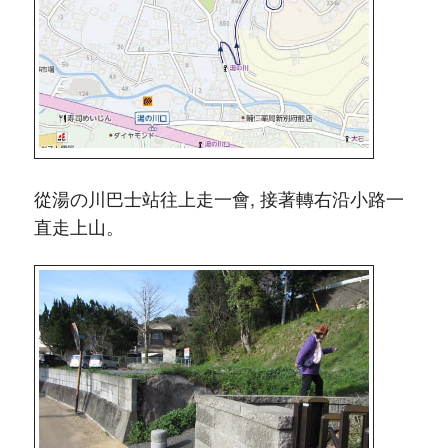
從湯の川巴士站往上走一會, 接著轉右沿小路一
直走上山。