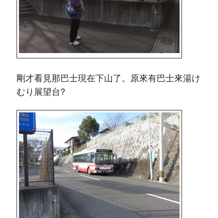
剛才看見那巴士現在下山了。原來有巴士來湯け
むり展望台?