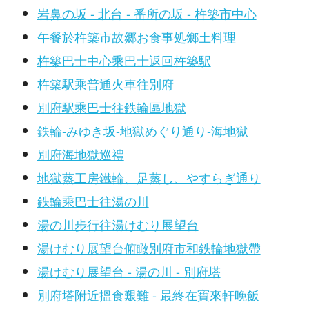
岩鼻の坂 - 北台 - 番所の坂 - 杵築市中心
午餐於杵築市故郷お食事処鄉土料理
杵築巴士中心乘巴士返回杵築駅
杵築駅乘普通火車往別府
別府駅乘巴士往鉄輪區地獄
鉄輪-みゆき坂-地獄めぐり通り-海地獄
別府海地獄巡禮
地獄蒸工房鐵輪、足蒸し、やすらぎ通り
鉄輪乘巴士往湯の川
湯の川步行往湯けむり展望台
湯けむり展望台俯瞰別府市和鉄輪地獄帶
湯けむり展望台 - 湯の川 - 別府塔
別府塔附近搵食艱難 - 最終在寶來軒晚飯