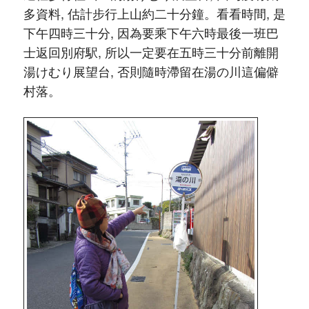
多資料, 估計步行上山約二十分鐘。看看時間, 是
下午四時三十分, 因為要乘下午六時最後一班巴
士返回別府駅, 所以一定要在五時三十分前離開
湯けむり展望台, 否則隨時滯留在湯の川這偏僻
村落。