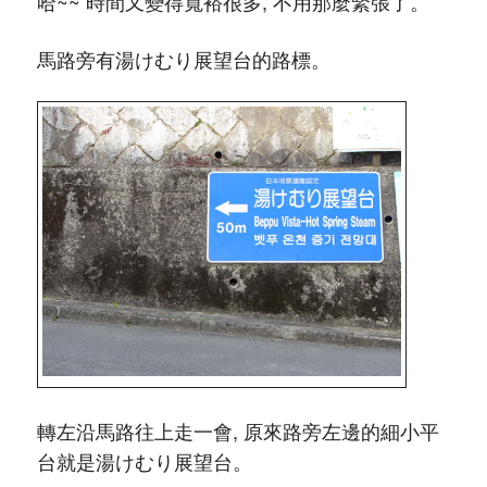
哈~~ 時間又變得寬裕很多, 不用那麼緊張了。
馬路旁有湯けむり展望台的路標。
轉左沿馬路往上走一會, 原來路旁左邊的細小平
台就是湯けむり展望台。