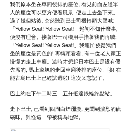
我們原本坐在車廂後排的座位, 看見前面左邊單
人的座位可以更方便看風景, 便走上去坐下來。
過了幾個站後, 突然聽到巴士司機轉頭大聲喊:
「Yellow Seat! Yellow Seat!」起初不知什麼事,
便沒有理會。接著巴士司機用手指著我們再喊:
「Yellow Seat! Yellow Seat!」我連忙發覺我們
坐的座位是黃色的! 再轉頭看看, 有一位老人家正
慢慢的走上車廂。這時才想起日本巴士是設有優
先席的, 馬上尷尬的走回車廂後排的座位。唉! 在
能古島巴士上已經試過啦! 這次又忘記了。
巴士約在下午二時三十五分抵達鉄輪終點站。
走下巴士, 已看到四周白煙瀰漫, 更聞到濃烈的硫
磺味。難怪這一帶被稱為地獄。