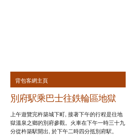
背包客網主頁
別府駅乘巴士往鉄輪區地獄
上午遊覽完杵築城下町, 接著下午的行程是往地
獄溫泉之鄉的別府參觀。火車在下午一時三十九
分從杵築駅開出, 於下午二時四分抵別府駅。