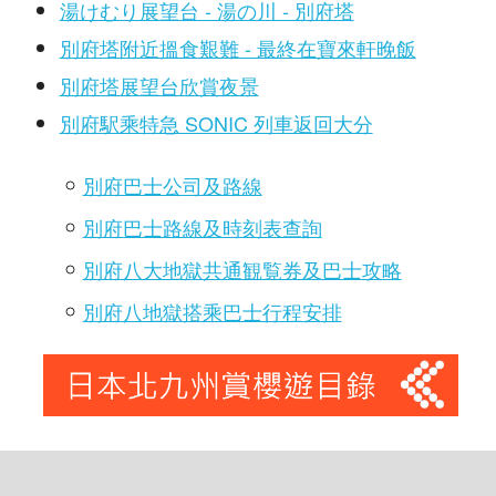
湯けむり展望台 - 湯の川 - 別府塔
別府塔附近搵食艱難 - 最終在寶來軒晚飯
別府塔展望台欣賞夜景
別府駅乘特急 SONIC 列車返回大分
別府巴士公司及路線
別府巴士路線及時刻表查詢
別府八大地獄共通観覧券及巴士攻略
別府八地獄搭乘巴士行程安排