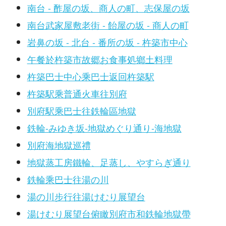
南台 - 酢屋の坂、商人の町、志保屋の坂
南台武家屋敷老街 - 飴屋の坂 - 商人の町
岩鼻の坂 - 北台 - 番所の坂 - 杵築市中心
午餐於杵築市故郷お食事処鄉土料理
杵築巴士中心乘巴士返回杵築駅
杵築駅乘普通火車往別府
別府駅乘巴士往鉄輪區地獄
鉄輪-みゆき坂-地獄めぐり通り-海地獄
別府海地獄巡禮
地獄蒸工房鐵輪、足蒸し、やすらぎ通り
鉄輪乘巴士往湯の川
湯の川步行往湯けむり展望台
湯けむり展望台俯瞰別府市和鉄輪地獄帶