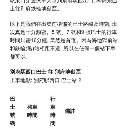
駅東口穿過火車大堂到別府駅西出口, 準備乘巴
士往別府鉄輪地獄區。
以下是我們在出發前準備的巴士路線及時刻, 班
次真是十分頻密。5 號、7 號和9 號巴士的行車
時間只需16分鐘, 當然是首選。因為海地獄前站
和鉄輪(亀)站相距不遠, 所以在任何一個站下車
都可以。
別府駅西口巴士 往 別府地獄區
上車地點: 別府駅西口 巴士站 2
巴
行
士
発車
車
備註
號
時間
時
碼
間