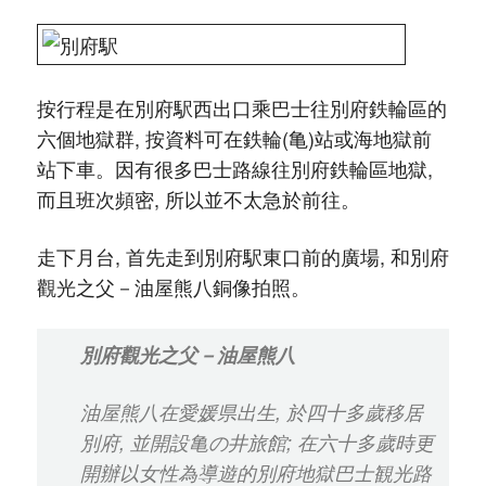
按行程是在別府駅西出口乘巴士往別府鉄輪區的
六個地獄群, 按資料可在鉄輪(亀)站或海地獄前
站下車。因有很多巴士路線往別府鉄輪區地獄,
而且班次頻密, 所以並不太急於前往。
走下月台, 首先走到別府駅東口前的廣場, 和別府
觀光之父－油屋熊八銅像拍照。
別府觀光之父－油屋熊八
油屋熊八在愛媛県出生, 於四十多歲移居
別府, 並開設亀の井旅館; 在六十多歲時更
開辦以女性為導遊的別府地獄巴士観光路