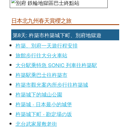
日本北九州春天賞櫻之旅
第8天: 杵築市杵築城下町、別府地獄遊
杵築、別府一天遊行程安排
旅館步行往大分火車站
大分駅乘特急 SONIC 列車往杵築駅
杵築駅乘巴士往杵築市
杵築市觀光案內所步行往杵築城
杵築城下的城山公園
杵築城 - 日本最小的城堡
杵築城下町 - 勘定場の坂
北台武家屋敷老街