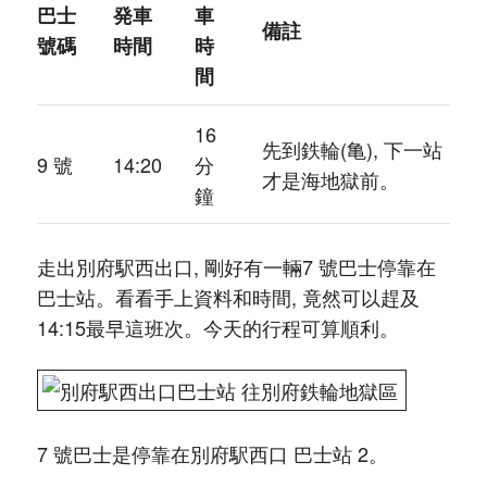
巴士
発車
車
備註
號碼
時間
時
間
16
先到鉄輪(亀), 下一站
9 號
14:20
分
才是海地獄前。
鐘
走出別府駅西出口, 剛好有一輛7 號巴士停靠在
巴士站。看看手上資料和時間, 竟然可以趕及
14:15最早這班次。今天的行程可算順利。
7 號巴士是停靠在別府駅西口 巴士站 2。