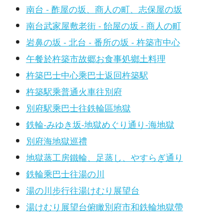
南台 - 酢屋の坂、商人の町、志保屋の坂
南台武家屋敷老街 - 飴屋の坂 - 商人の町
岩鼻の坂 - 北台 - 番所の坂 - 杵築市中心
午餐於杵築市故郷お食事処鄉土料理
杵築巴士中心乘巴士返回杵築駅
杵築駅乘普通火車往別府
別府駅乘巴士往鉄輪區地獄
鉄輪-みゆき坂-地獄めぐり通り-海地獄
別府海地獄巡禮
地獄蒸工房鐵輪、足蒸し、やすらぎ通り
鉄輪乘巴士往湯の川
湯の川步行往湯けむり展望台
湯けむり展望台俯瞰別府市和鉄輪地獄帶