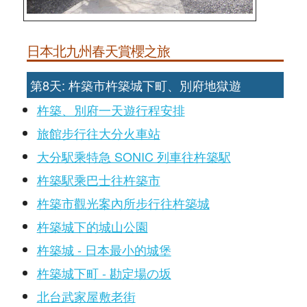
日本北九州春天賞櫻之旅
第8天: 杵築市杵築城下町、別府地獄遊
杵築、別府一天遊行程安排
旅館步行往大分火車站
大分駅乘特急 SONIC 列車往杵築駅
杵築駅乘巴士往杵築市
杵築市觀光案內所步行往杵築城
杵築城下的城山公園
杵築城 - 日本最小的城堡
杵築城下町 - 勘定場の坂
北台武家屋敷老街