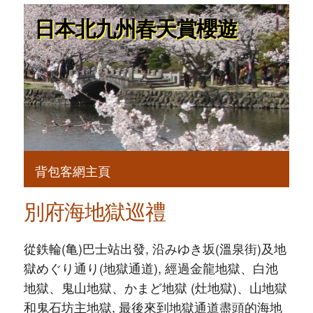
日本北九州春天賞櫻遊
背包客網主頁
別府海地獄巡禮
從鉄輪(亀)巴士站出發, 沿みゆき坂(溫泉街)及地
獄めぐり通り(地獄通道), 經過金龍地獄、白池
地獄、鬼山地獄、かまど地獄 (灶地獄)、山地獄
和鬼石坊主地獄, 最後來到地獄通道盡頭的海地