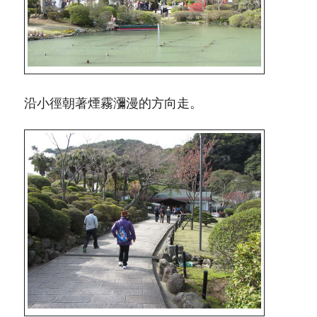
沿小徑朝著煙霧瀰漫的方向走。