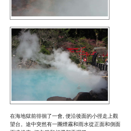
在海地獄前徘徊了一會, 便沿後面的小徑走上觀
望台。途中突然有一團煙霧和雨水從正面和側面