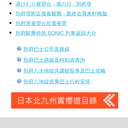
湯けむり展望台 - 湯の川 - 別府塔
別府塔附近搵食艱難 - 最終在寶來軒晚飯
別府塔展望台欣賞夜景
別府駅乘特急 SONIC 列車返回大分
別府巴士公司及路線
別府巴士路線及時刻表查詢
別府八大地獄共通観覧券及巴士攻略
別府八地獄搭乘巴士行程安排