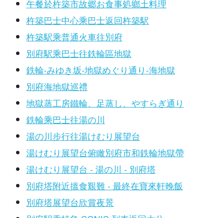
午餐於杵築市故郷お食事処鄉土料理
杵築巴士中心乘巴士返回杵築駅
杵築駅乘普通火車往別府
別府駅乘巴士往鉄輪區地獄
鉄輪-みゆき坂-地獄めぐり通り-海地獄
別府海地獄巡禮
地獄蒸工房鐵輪、足蒸し、やすらぎ通り
鉄輪乘巴士往湯の川
湯の川步行往湯けむり展望台
湯けむり展望台俯瞰別府市和鉄輪地獄帶
湯けむり展望台 - 湯の川 - 別府塔
別府塔附近搵食艱難 - 最終在寶來軒晚飯
別府塔展望台欣賞夜景