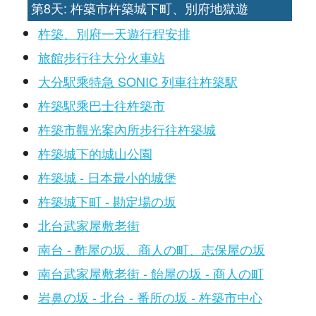
第8天: 杵築市杵築城下町、別府地獄遊
杵築、別府一天遊行程安排
旅館步行往大分火車站
大分駅乘特急 SONIC 列車往杵築駅
杵築駅乘巴士往杵築市
杵築市觀光案內所步行往杵築城
杵築城下的城山公園
杵築城 - 日本最小的城堡
杵築城下町 - 勘定場の坂
北台武家屋敷老街
南台 - 酢屋の坂、商人の町、志保屋の坂
南台武家屋敷老街 - 飴屋の坂 - 商人の町
岩鼻の坂 - 北台 - 番所の坂 - 杵築市中心