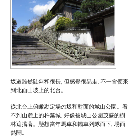
坂道雖然陡斜和很長, 但感覺很易走, 不一會便來
到北面山坡上的北台。
從北台上俯瞰勘定場の坂和對面的城山公園。看
不到山麓上的杵築城, 好像被城山公園茂盛的樹
林遮擋著。懸想當年馬車和轎車列隊而下, 場面
熱鬧。