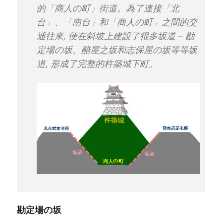
的「商人の町」街道。為了連接「北
台」、「南台」和「商人の町」之間的交
通往來, 便在斜坡上建設了很多坂道 – 勘
定場の坂、醋屋之坂和志保屋の坂等等坂
道, 形成了完整的杵築城下町。
勘定場の坂