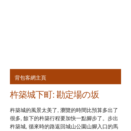
背包客網主頁
杵築城下町: 勘定場の坂
杵築城的風景太美了, 瀏覽的時間比預算多出了
很多, 餘下的杵築行程要加快一點腳步了。步出
杵築城, 循來時的路返回城山公園山腳入口的馬