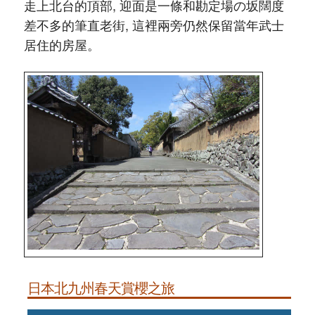
走上北台的頂部, 迎面是一條和勘定場の坂闊度
差不多的筆直老街, 這裡兩旁仍然保留當年武士
居住的房屋。
日本北九州春天賞櫻之旅