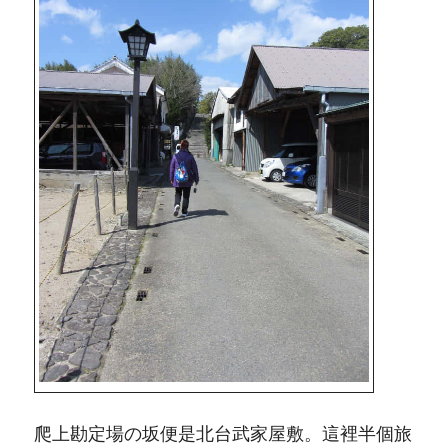
爬上勘定場の坂便是北台武家屋敷。這裡半個旅