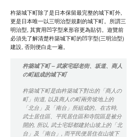
杵築城下町除了是日本保留最完整的城下町外,
更是日本唯一以三明治型規劃的城下町。所謂三
明治型, 其實用凹字型來形容更為貼切。遊覽前
必須先了解清楚杵築城下町的凹字型(三明治型)
建設, 否則便白走一遍。
杵築城下町 – 武家宅邸老街、坂道、商人
の町組成的城下町
杵築城下町是由杵築城下對出的「商人の
町」街道, 以及商人の町兩旁坡地上的
「北台」及「南台」所組成的。在古時,
武士居住區、平民居住區和寺院區是被分
開的, 所以, 武士宅邸都建於山坡上的「北
台」及「南台」, 而平民便居住在山坡下