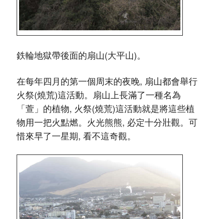
鉄輪地獄帶後面的扇山(大平山)。
在每年四月的第一個周末的夜晚, 扇山都會舉行
火祭(燒荒)這活動。扇山上長滿了一種名為
「萱」的植物, 火祭(燒荒)這活動就是將這些植
物用一把火點燃。火光熊熊, 必定十分壯觀。可
惜來早了一星期, 看不這奇觀。