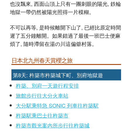
也沒飄來, 西面山頂上只有一團刺眼的陽光, 鉄輪
地獄一帶仍然被陽光照得一片模糊。
不可以再等, 是時候離開下山了, 已經比原定時間
遲了五分鐘離開。如果錯過了最後一班巴士便麻
煩了, 隨時滯留在湯の川這偏僻村落。
日本北九州春天賞櫻之旅
第8天: 杵築市杵築城下町、別府地獄遊
杵築、別府一天遊行程安排
旅館步行往大分火車站
大分駅乘特急 SONIC 列車往杵築駅
杵築駅乘巴士往杵築市
杵築市觀光案內所步行往杵築城