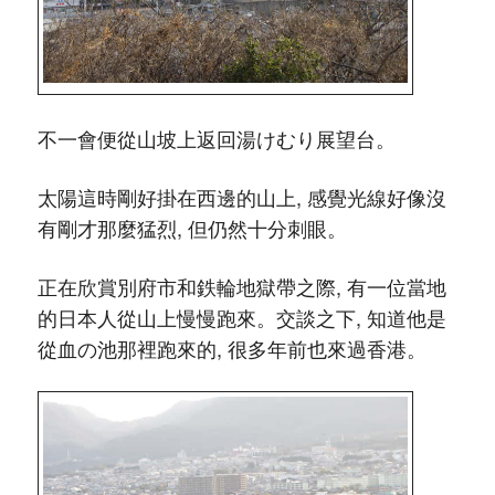
不一會便從山坡上返回湯けむり展望台。
太陽這時剛好掛在西邊的山上, 感覺光線好像沒
有剛才那麼猛烈, 但仍然十分刺眼。
正在欣賞別府市和鉄輪地獄帶之際, 有一位當地
的日本人從山上慢慢跑來。交談之下, 知道他是
從血の池那裡跑來的, 很多年前也來過香港。