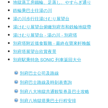
地獄蒸工房鐵輪、足蒸し、やすらぎ通り
鉄輪乘巴士往湯の川
湯の川步行往湯けむり展望台
湯けむり展望台俯瞰別府市和鉄輪地獄帶
湯けむり展望台 - 湯の川 - 別府塔
別府塔附近搵食艱難 - 最終在寶來軒晚飯
別府塔展望台欣賞夜景
別府駅乘特急 SONIC 列車返回大分
別府巴士公司及路線
別府巴士路線及時刻表查詢
別府八大地獄共通観覧券及巴士攻略
別府八地獄搭乘巴士行程安排