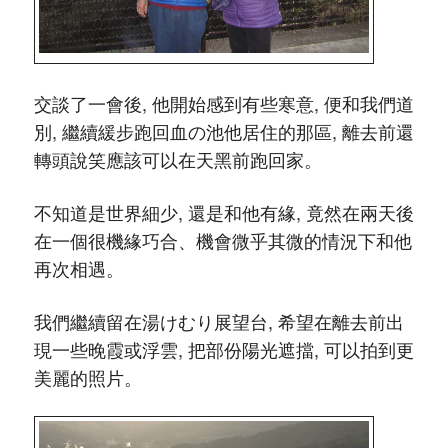
交談了一會後, 他開始感到有些寒意, 便和我們道
別, 繼續緩步跑回血の池他居住的那區, 離去前還
轉頭說笑應該可以在天黑前跑回家。
不知道是世界細少, 還是和他有緣, 竟然在兩天後
在一個很機緣巧合、機會微乎其微的情況下和他
再次相遇。
我們繼續留在湯けむり展望台, 希望在離去前出
現一些晚霞或浮雲, 把部份陽光遮擋, 可以拍到更
美麗的照片。