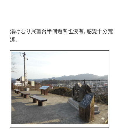
湯けむり展望台半個遊客也沒有, 感覺十分荒
涼。