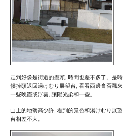
走到好像是街道的盡頭, 時間也差不多了。是時
候掉頭返回湯けむり展望台, 看看西邊會否飄來
一些晚霞或浮雲, 讓陽光柔和一些。
山上的地勢高少許, 看到的景色和湯けむり展望
台相差不大。