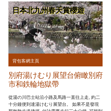
日本北九州春天賞櫻遊
背包客網主頁
別府湯けむり展望台俯瞰別府
市和鉄輪地獄帶
從湯の川巴士站沿小路及馬路一直往上走, 約二
十分鐘便到達湯けむり展望台。 如果不是發現
那無敵步道捷徑, 估計需要步行三十分鐘, 可能到