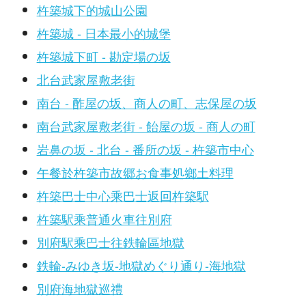
杵築城下的城山公園
杵築城 - 日本最小的城堡
杵築城下町 - 勘定場の坂
北台武家屋敷老街
南台 - 酢屋の坂、商人の町、志保屋の坂
南台武家屋敷老街 - 飴屋の坂 - 商人の町
岩鼻の坂 - 北台 - 番所の坂 - 杵築市中心
午餐於杵築市故郷お食事処鄉土料理
杵築巴士中心乘巴士返回杵築駅
杵築駅乘普通火車往別府
別府駅乘巴士往鉄輪區地獄
鉄輪-みゆき坂-地獄めぐり通り-海地獄
別府海地獄巡禮