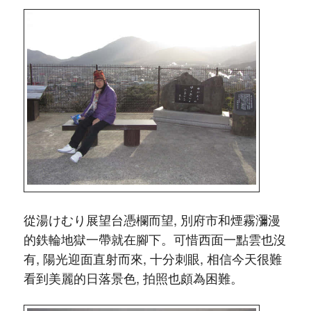
從湯けむり展望台憑欄而望, 別府市和煙霧瀰漫
的鉄輪地獄一帶就在腳下。可惜西面一點雲也沒
有, 陽光迎面直射而來, 十分刺眼, 相信今天很難
看到美麗的日落景色, 拍照也頗為困難。